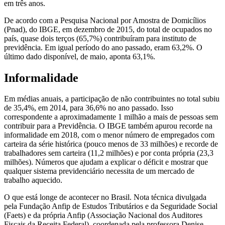
em três anos.
De acordo com a Pesquisa Nacional por Amostra de Domicílios
(Pnad), do IBGE, em dezembro de 2015, do total de ocupados no
país, quase dois terços (65,7%) contribuíram para instituto de
previdência. Em igual período do ano passado, eram 63,2%. O
último dado disponível, de maio, aponta 63,1%.
Informalidade
Em médias anuais, a participação de não contribuintes no total subiu
de 35,4%, em 2014, para 36,6% no ano passado. Isso
correspondente a aproximadamente 1 milhão a mais de pessoas sem
contribuir para a Previdência. O IBGE também apurou recorde na
informalidade em 2018, com o menor número de empregados com
carteira da série histórica (pouco menos de 33 milhões) e recorde de
trabalhadores sem carteira (11,2 milhões) e por conta própria (23,3
milhões). Números que ajudam a explicar o déficit e mostrar que
qualquer sistema previdenciário necessita de um mercado de
trabalho aquecido.
O que está longe de acontecer no Brasil. Nota técnica divulgada
pela Fundação Anfip de Estudos Tributários e da Seguridade Social
(Faets) e da própria Anfip (Associação Nacional dos Auditores
Fiscais da Receita Federal), coordenada pela professora Denise