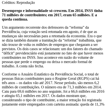
Créditos: Reprodução
Desemprego e informalidade só crescem. Em 2014, INSS tinha
71 milhões de contribuintes; em 2017, eram 65 milhões. E a
queda continua.
Um argumento recorrente dos defensores da “reforma” da
Previdência, cuja votação será retomada em agosto, é de que as
mudanças são necessárias para a retomada da economia. Era o que
se dizia também durante a tramitação da “reforma” trabalhista, que
não trouxe de volta os milhões de empregos que chegaram a ser
previstos. Os dois casos se relacionam: um dos fatores do chamado
“déficit” previdenciário está justamente no fato de que haver menos
contribuintes no INSS. Isso acontece em razão do volume de
pessoas que perde o emprego ou deixa o mercado formal de
trabalho. A conta não fecha.
Conforme o Anuário Estatístico da Previdência Social, o total de
pessoas físicas contribuintes para o Regime Geral (RGPS) cai há
três anos – os dados vão até 2017. Nesse período, são menos 6,2
milhões de contribuições. O número era de 71,3 milhões em 2014.
Caiu para 69,6 milhões no ano seguinte, foi a 66,6 milhões em 2016
e atingiu 65,1 milhões em 2017. Os dados mostram que,
considerando o tipo de contribuinte, a maior retração foi registrada
justamente entre empregados com carteira assinada: queda de 11,3%