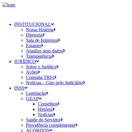
INSTITUCIONAL
Nossa História
Diretoria
Sala de Imprensa
Estatuto
Atualize seus dados
Transparência
JURÍDICO
Sobre o Jurídico
Ações
Consulta TRFs
Notícias – Giro pelo Judiciário
INSS
Legislação
GEAP
Conselhos
História
Notícias
Saúde do Servidor
Previdência complementar
ACORDOS