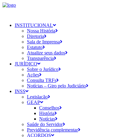
INSTITUCIONAL
Nossa História
Diretoria
Sala de Imprensa
Estatuto
Atualize seus dados
Transparência
JURÍDICO
Sobre o Jurídico
Ações
Consulta TRFs
Notícias – Giro pelo Judiciário
INSS
Legislação
GEAP
Conselhos
História
Notícias
Saúde do Servidor
Previdência complementar
ACORDOS