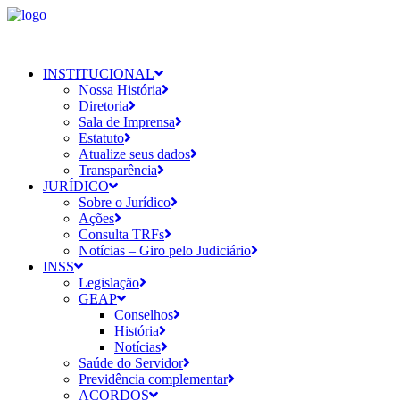
INSTITUCIONAL
Nossa História
Diretoria
Sala de Imprensa
Estatuto
Atualize seus dados
Transparência
JURÍDICO
Sobre o Jurídico
Ações
Consulta TRFs
Notícias – Giro pelo Judiciário
INSS
Legislação
GEAP
Conselhos
História
Notícias
Saúde do Servidor
Previdência complementar
ACORDOS