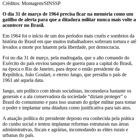
Créditos: Montagem/SINSSP
O dia 31 de março de 1964 precisa ficar na memória como um
gatilho de alerta para que a ditadura militar nunca mais volte a
acontecer no Brasil.
Em 1964 foi o início de um dos períodos mais cruéis e sombrios da
história do Brasil em que muitos trabalhadores sofreram tortura e até
levados a morte por lutarem pela liberdade, por democracia.
Foi no dia 31 de março, pela madrugada, que o alto comando do
Exército do país enviou tanques de guerra para a capital do Brasil,
na época o Rio de Janeiro, para depor o então presidente da
República, João Goulart, o eterno Jango, que presidia o país de
1961 até aquela data.
Jango, um político com ideais socialistas, incomodava bastante os
generais e a ala conservadora da sociedade “diziam proteger” o
Brasil do comunismo e para isso usaram do golpe militar para tomar
o poder e implantar uma ditadura como justificativa para tais atos.
A atuação política do presidente deposto era conhecida pela prática
do cunho social e tentou implantar reformas estruturais nas áreas
administrativas, fiscais e agrárias, incomodando as elites rurais e
urbanas do país.