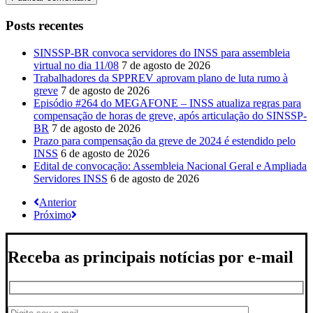
Posts recentes
SINSSP-BR convoca servidores do INSS para assembleia
virtual no dia 11/08
7 de agosto de 2026
Trabalhadores da SPPREV aprovam plano de luta rumo à
greve
7 de agosto de 2026
Episódio #264 do MEGAFONE – INSS atualiza regras para
compensação de horas de greve, após articulação do SINSSP-
BR
7 de agosto de 2026
Prazo para compensação da greve de 2024 é estendido pelo
INSS
6 de agosto de 2026
Edital de convocação: Assembleia Nacional Geral e Ampliada
Servidores INSS
6 de agosto de 2026
Anterior
Próximo
Receba as principais notícias por e-mail