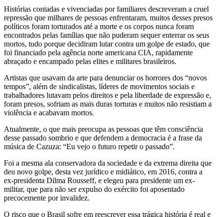
Histórias contadas e vivenciadas por familiares descreveram a cruel
repressão que milhares de pessoas enfrentaram, muitos desses presos
políticos foram torturados até a morte e os corpos nunca foram
encontrados pelas famílias que não puderam sequer enterrar os seus
mortos, tudo porque decidiram lutar contra um golpe de estado, que
foi financiado pela agência norte americana CIA, rapidamente
abraçado e encampado pelas elites e militares brasileiros.
Artistas que usavam da arte para denunciar os horrores dos “novos
tempos”, além de sindicalistas, líderes de movimentos sociais e
trabalhadores lutavam pelos direitos e pela liberdade de expressão e,
foram presos, sofriam as mais duras torturas e muitos não resistiam a
violência e acabavam mortos.
Atualmente, o que mais preocupa as pessoas que têm consciência
desse passado sombrio e que defendem a democracia é a frase da
música de Cazuza: “Eu vejo o futuro repetir o passado”.
Foi a mesma ala conservadora da sociedade e da extrema direita que
deu novo golpe, desta vez jurídico e midiático, em 2016, contra a
ex-presidenta Dilma Rousseff, e elegeu para presidente um ex-
militar, que para não ser expulso do exército foi aposentado
precocemente por invalidez.
O risco que o Brasil sofre em reescrever essa trágica história é real e