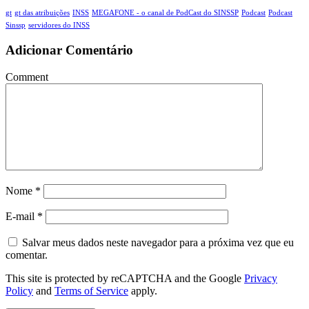
gt
gt das atribuições
INSS
MEGAFONE - o canal de PodCast do SINSSP
Podcast
Podcast
Sinssp
servidores do INSS
Adicionar Comentário
Comment
Nome
*
E-mail
*
Salvar meus dados neste navegador para a próxima vez que eu
comentar.
This site is protected by reCAPTCHA and the Google
Privacy
Policy
and
Terms of Service
apply.