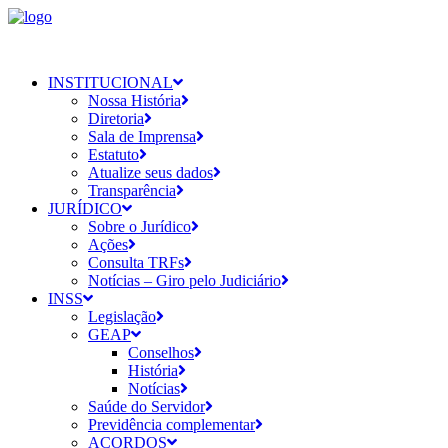
INSTITUCIONAL
Nossa História
Diretoria
Sala de Imprensa
Estatuto
Atualize seus dados
Transparência
JURÍDICO
Sobre o Jurídico
Ações
Consulta TRFs
Notícias – Giro pelo Judiciário
INSS
Legislação
GEAP
Conselhos
História
Notícias
Saúde do Servidor
Previdência complementar
ACORDOS