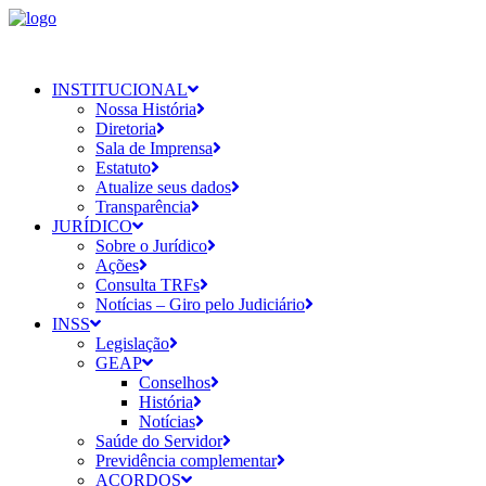
INSTITUCIONAL
Nossa História
Diretoria
Sala de Imprensa
Estatuto
Atualize seus dados
Transparência
JURÍDICO
Sobre o Jurídico
Ações
Consulta TRFs
Notícias – Giro pelo Judiciário
INSS
Legislação
GEAP
Conselhos
História
Notícias
Saúde do Servidor
Previdência complementar
ACORDOS