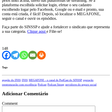
pelos links acima, direto nas plataformas de streaming. Se a
plataforma escolhida solicitar login, efetue o seu cadastro
escolhendo logar pelo Facebook, Google ou e-mail e pronto, sua
conta está criada, é fácil! Depois, só localizar o MEGAFONE,
seguir o canal e ouvir os episódios.
Faça parte do SINSSP e ajude a fortalecer o sindicato que representa
a sua categoria.
Clique aqui
e Filie-se!
148
Tags
apagão do INSS
INSS
MEGAFONE - o canal de PodCast do SINSSP
operação
reestruturação com excelência
Podcast
Podcast Sinssp
servidores do seguro social
Adicionar Comentário
Comment