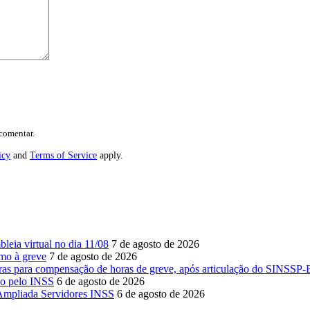
comentar.
icy
and
Terms of Service
apply.
eia virtual no dia 11/08
7 de agosto de 2026
mo à greve
7 de agosto de 2026
s para compensação de horas de greve, após articulação do SINSSP
do pelo INSS
6 de agosto de 2026
 Ampliada Servidores INSS
6 de agosto de 2026