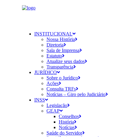
INSTITUCIONAL
Nossa História
Diretoria
Sala de Imprensa
Estatuto
Atualize seus dados
Transparência
JURÍDICO
Sobre o Jurídico
Ações
Consulta TRFs
Notícias – Giro pelo Judiciário
INSS
Legislação
GEAP
Conselhos
História
Notícias
Saúde do Servidor