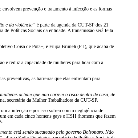
e envolvem prevenção e tratamento à infecção e as formas
to e da violência”
é parte da agenda da CUT-SP dos 21
de Políticas Sociais da entidade. A transmissão será feita
oletivo Coisa de Puta+, e Filipa Bruneli (PT), que acaba de
o e reduz a capacidade de mulheres para lidar com a
s preventivas, as barreiras que elas enfrentam para
s mulheres acham que não correm o risco dentro de casa, de
ana, secretária da Mulher Trabalhadora da CUT-SP.
om a infecção e por isso sofreu com a negligência de
que um em cada cinco homens gays e HSH (homens que fazem
%.
tamento está sendo sucateado pelo governo Bolsonaro. Não
e”
, afirma Kelly Domingos, secretária de Políticas Sociais da