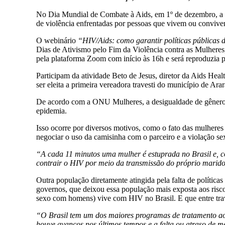
No Dia Mundial de Combate à Aids, em 1º de dezembro, a CU
de violência enfrentadas por pessoas que vivem ou convi
O webinário
“HIV/Aids: como garantir políticas públicas 
Dias de Ativismo pelo Fim da Violência contra as Mulheres, 
pela plataforma Zoom com início às 16h e será reproduzia
Participam da atividade Beto de Jesus, diretor da Aids Heal
ser eleita a primeira vereadora travesti do município de Ara
De acordo com a ONU Mulheres, a desigualdade de gênero co
epidemia.
Isso ocorre por diversos motivos, como o fato das mulhere
negociar o uso da camisinha com o parceiro e a violação se
“A cada 11 minutos uma mulher é estuprada no Brasil e, co
contrair o HIV por meio da transmissão do próprio marid
Outra população diretamente atingida pela falta de polític
governos, que deixou essa população mais exposta aos ri
sexo com homens) vive com HIV no Brasil. E que entre trav
“O Brasil tem um dos maiores programas de tratamento ao 
houve avanços nos últimos tempos e a falta ou atraso de 