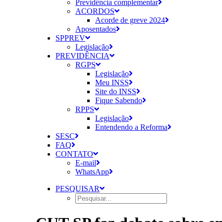
Previdência complementar
ACORDOS
Acorde de greve 2024
Aposentados
SPPREV
Legislação
PREVIDÊNCIA
RGPS
Legislação
Meu INSS
Site do INSS
Fique Sabendo
RPPS
Legislação
Entendendo a Reforma
SESC
FAQ
CONTATO
E-mail
WhatsApp
PESQUISAR