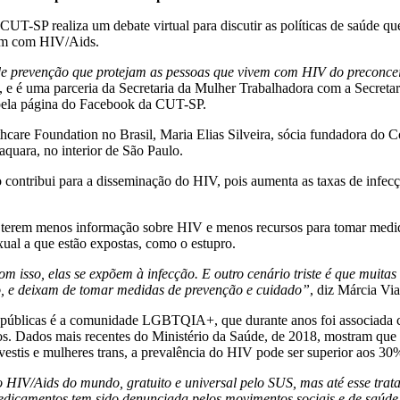
T-SP realiza um debate virtual para discutir as políticas de saúde qu
vem com HIV/Aids.
de prevenção que protejam as pessoas que vivem com HIV do preconcei
e é uma parceria da Secretaria da Mulher Trabalhadora com a Secretaria 
 pela página do Facebook da CUT-SP.
thcare Foundation no Brasil, Maria Elias Silveira, sócia fundadora do C
raquara, no interior de São Paulo.
ntribui para a disseminação do HIV, pois aumenta as taxas de infecçã
s terem menos informação sobre HIV e menos recursos para tomar medida
xual a que estão expostas, como o estupro.
m isso, elas se expõem à infecção. E outro cenário triste é que muita
o, e deixam de tomar medidas de prevenção e cuidado”
, diz Márcia Vi
as públicas é a comunidade LGBTQIA+, que durante anos foi associada c
scos. Dados mais recentes do Ministério da Saúde, de 2018, mostram 
estis e mulheres trans, a prevalência do HIV pode ser superior aos 30
HIV/Aids do mundo, gratuito e universal pelo SUS, mas até esse tra
medicamentos tem sido denunciada pelos movimentos sociais e de saúd