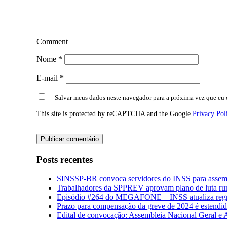
Comment
Nome
*
E-mail
*
Salvar meus dados neste navegador para a próxima vez que eu 
This site is protected by reCAPTCHA and the Google
Privacy Pol
Posts recentes
SINSSP-BR convoca servidores do INSS para assembl
Trabalhadores da SPPREV aprovam plano de luta ru
Episódio #264 do MEGAFONE – INSS atualiza regra
Prazo para compensação da greve de 2024 é estendi
Edital de convocação: Assembleia Nacional Geral e