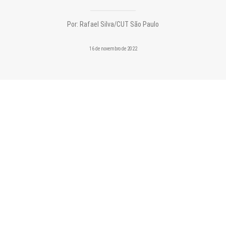
CONTATO
Por:
Rafael Silva/CUT São Paulo
PESQUISAR
16 de novembro de 2022