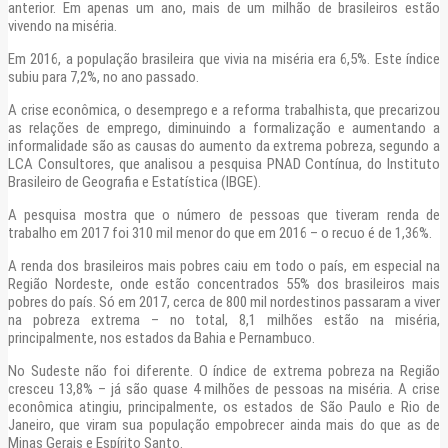
anterior. Em apenas um ano, mais de um milhão de brasileiros estão
vivendo na miséria.
Em 2016, a população brasileira que vivia na miséria era 6,5%. Este índice
subiu para 7,2%, no ano passado.
A crise econômica, o desemprego e a reforma trabalhista, que precarizou
as relações de emprego, diminuindo a formalização e aumentando a
informalidade são as causas do aumento da extrema pobreza, segundo a
LCA Consultores, que analisou a pesquisa PNAD Contínua, do Instituto
Brasileiro de Geografia e Estatística (IBGE).
A pesquisa mostra que o número de pessoas que tiveram renda de
trabalho em 2017 foi 310 mil menor do que em 2016 – o recuo é de 1,36%.
A renda dos brasileiros mais pobres caiu em todo o país, em especial na
Região Nordeste, onde estão concentrados 55% dos brasileiros mais
pobres do país. Só em 2017, cerca de 800 mil nordestinos passaram a viver
na pobreza extrema – no total, 8,1 milhões estão na miséria,
principalmente, nos estados da Bahia e Pernambuco.
No Sudeste não foi diferente. O índice de extrema pobreza na Região
cresceu 13,8% – já são quase 4 milhões de pessoas na miséria. A crise
econômica atingiu, principalmente, os estados de São Paulo e Rio de
Janeiro, que viram sua população empobrecer ainda mais do que as de
Minas Gerais e Espírito Santo.