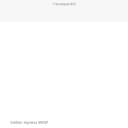
CONTATO
17 de março de 2022
PESQUISAR
Créditos: Imprensa SINSSP