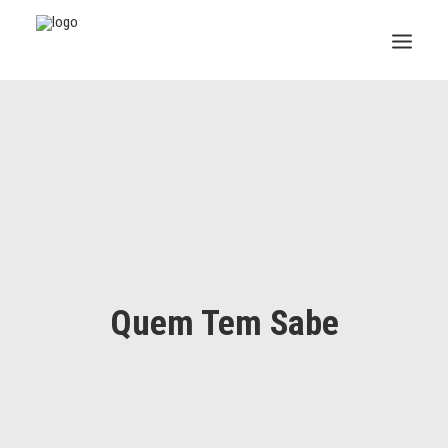
INSTITUCIONAL
JURÍDICO
INSS
SPPREV
PREVIDÊNCIA
Quem Tem Sabe
SESC
FAQ