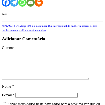
Tags
#8M2023
8 De Março
8M
dia da mulher
Dia Internacional da mulher
mulheres negras
mulheres trans
violência contra a mulher
Adicionar Comentário
Comment
Nome
*
E-mail
*
Salvar meus dados neste navegador para a próxima vez que eu