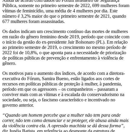
Ainda de acordo com dados do Fórum Brasileiro de Segurança
Pública, somente no primeiro semestre de 2022, 699 mulheres foram
vítimas de feminicídio, uma média de 4 mulheres por dia. Este
número é 3,2% maior do que o primeiro semestre de 2021, quando
677 mulheres foram assassinadas.
Os dados indicam um crescimento contínuo das mortes de mulheres
em razão do gênero feminino desde 2019, período que coincide com
o início da gestão do ex-presidente Jair Bolsonaro (PL). Em relação
ao primeiro semestre de 2019, o crescimento no mesmo período de
2022 foi de 10,8%, o que aponta para a necessidade de priorização
de políticas públicas de prevenção e enfrentamento à violência de
gênero.
Os motivos para o aumento dos índices, de acordo com a diretora-
executiva do Fórum, Samira Bueno, estão ligados aos cortes de
recursos em políticas públicas de proteção à mulher, à pandemia,
período em que os agressores – os companheiros – passaram a
conviver mais com as vítimas e à escalada do conservadorismo na
sociedade, ou seja, o fascismo característico e incentivado no
governo anterior.
“Quando um homem percebe que a mulher não tem para onde
correr, não tem como denunciar e se proteger, ele abusa ainda mais
da violência contra ela. A opressão machista se dá dessa forma”
,
diz Junéia Batista, em referência ao desmonte da estrutura de