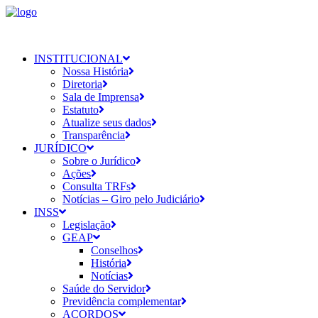
INSTITUCIONAL
Nossa História
Diretoria
Sala de Imprensa
Estatuto
Atualize seus dados
Transparência
JURÍDICO
Sobre o Jurídico
Ações
Consulta TRFs
Notícias – Giro pelo Judiciário
INSS
Legislação
GEAP
Conselhos
História
Notícias
Saúde do Servidor
Previdência complementar
ACORDOS