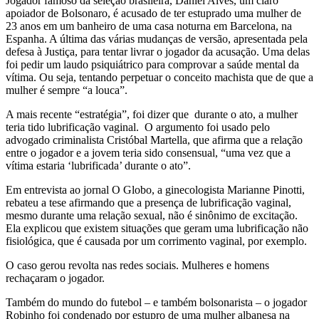
Jogador famoso da seleção brasileira, Daniel Alves, um claro
apoiador de Bolsonaro, é acusado de ter estuprado uma mulher de
23 anos em um banheiro de uma casa noturna em Barcelona, na
Espanha. A última das várias mudanças de versão, apresentada pela
defesa à Justiça, para tentar livrar o jogador da acusação. Uma delas
foi pedir um laudo psiquiátrico para comprovar a saúde mental da
vítima. Ou seja, tentando perpetuar o conceito machista que de que a
mulher é sempre “a louca”.
A mais recente “estratégia”, foi dizer que durante o ato, a mulher
teria tido lubrificação vaginal. O argumento foi usado pelo
advogado criminalista Cristóbal Martella, que afirma que a relação
entre o jogador e a jovem teria sido consensual, “uma vez que a
vítima estaria ‘lubrificada’ durante o ato”.
Em entrevista ao jornal O Globo, a ginecologista Marianne Pinotti,
rebateu a tese afirmando que a presença de lubrificação vaginal,
mesmo durante uma relação sexual, não é sinônimo de excitação.
Ela explicou que existem situações que geram uma lubrificação não
fisiológica, que é causada por um corrimento vaginal, por exemplo.
O caso gerou revolta nas redes sociais. Mulheres e homens
rechaçaram o jogador.
Também do mundo do futebol – e também bolsonarista – o jogador
Robinho foi condenado por estupro de uma mulher albanesa na