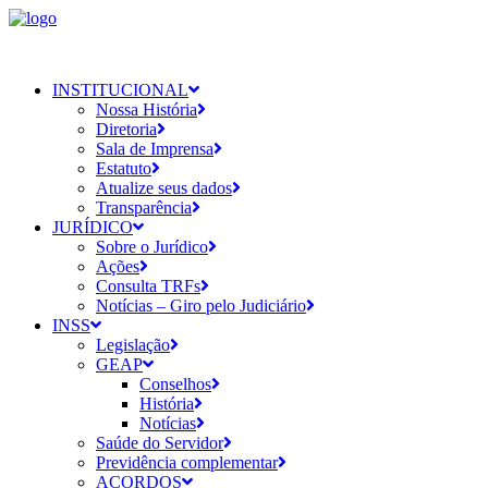
INSTITUCIONAL
Nossa História
Diretoria
Sala de Imprensa
Estatuto
Atualize seus dados
Transparência
JURÍDICO
Sobre o Jurídico
Ações
Consulta TRFs
Notícias – Giro pelo Judiciário
INSS
Legislação
GEAP
Conselhos
História
Notícias
Saúde do Servidor
Previdência complementar
ACORDOS