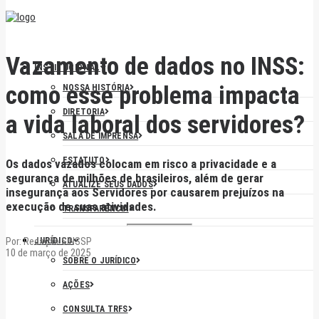
Vazamento de dados no INSS:
INSTITUCIONAL
como esse problema impacta
NOSSA HISTÓRIA
DIRETORIA
a vida laboral dos servidores?
SALA DE IMPRENSA
ESTATUTO
Os dados vazados colocam em risco a privacidade e a
segurança de milhões de brasileiros, além de gerar
ATUALIZE SEUS DADOS
insegurança aos Servidores por causarem prejuízos na
execução de suas atividades.
TRANSPARÊNCIA
Por:
Redação SINSSP
JURÍDICO
10 de março de 2025
SOBRE O JURÍDICO
AÇÕES
CONSULTA TRFS