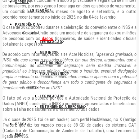
Os dados vazados colocam em risco a privacidade e segurança de milhões
SPPREV
de brasileiros, por isso vamos focar aqui em dois episódios de vazamento,
LEGISLAÇÃO
um ocorrido em 2022, nos meses de agosto e setembro, e o outro
ocorrido recentemente no início de 2025, no dia 04 de fevereiro.
PREVIDÊNCIA
O case de 2022 ocorreu durante a celebração do convênio entre o INSS e a
Advocacia Geral da União onde um incidente de segurança deixou milhões
RGPS
de pessoas com os
dados
financeiros, de saúde e identidades oficiais
LEGISLAÇÃO
totalmente expostos.
MEU INSS
De acordo com informações do site Acre Notícias
, “apesar da gravidade, o
INSS não quis tornar o episódio público. Em sua defesa, argumentou que a
SITE DO INSS
comunicação do incidente de segurança seria medida irrazoável e
prejudicial ao interesse público. Segundo o instituto, eventual divulgação
FIQUE SABENDO
ampla e indistinta do incidente cibernético contaria apenas com o potencial
de gerar pânico e desconfiança em todo o contingente de segurados e
beneficiários vinculados ao INSS”.
RPPS
LEGISLAÇÃO
O fato só veio a público por que a Autoridade Nacional de Proteção de
Dados (ANPD) condenou o INSS a comunicar aposentados e beneficiários
ENTENDENDO A REFORMA
sobre a falha nos sistemas e o vazamento dos dados.
Já o case de 2025, foi de um hacker, com perfil HackManac, no X (antigo
SESC
Twiter), que diz ter vazado cerca de 88 GB de dados do sistema CAT
(Cadastro de Comunicação de Acidente de Trabalho), uma ferramenta
FAQ
ligada ao INSS.