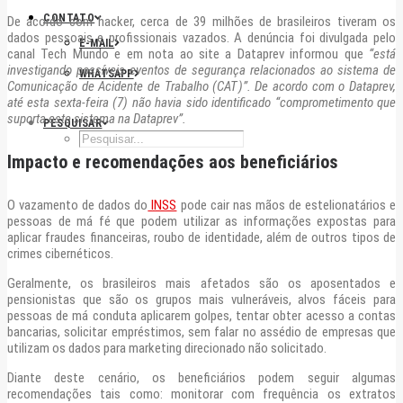
CONTATO
De acordo com hacker, cerca de 39 milhões de brasileiros tiveram os
dados pessoais e profissionais vazados. A denúncia foi divulgada pelo
E-MAIL
canal Tech Mundo e em nota ao site a Dataprev informou que
“está
investigando possíveis eventos de segurança relacionados ao sistema de
WHATSAPP
Comunicação de Acidente de Trabalho (CAT)”. De acordo com o Dataprev,
até esta sexta-feira (7) não havia sido identificado “comprometimento que
suporta este sistema na Dataprev”.
PESQUISAR
Impacto e recomendações aos beneficiários
O vazamento de dados do
INSS
pode cair nas mãos de estelionatários e
pessoas de má fé que podem utilizar as informações expostas para
aplicar fraudes financeiras, roubo de identidade, além de outros tipos de
crimes cibernéticos.
Geralmente, os brasileiros mais afetados são os aposentados e
pensionistas que são os grupos mais vulneráveis, alvos fáceis para
pessoas de má conduta aplicarem golpes, tentar obter acesso a contas
bancarias, solicitar empréstimos, sem falar no assédio de empresas que
utilizam os dados para marketing direcionado não solicitado.
Diante deste cenário, os beneficiários podem seguir algumas
recomendações tais como: monitorar com frequência os extratos