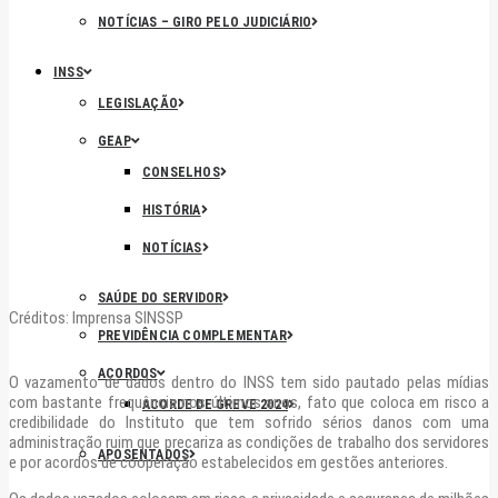
NOTÍCIAS – GIRO PELO JUDICIÁRIO
INSS
LEGISLAÇÃO
GEAP
CONSELHOS
HISTÓRIA
NOTÍCIAS
SAÚDE DO SERVIDOR
Créditos: Imprensa SINSSP
PREVIDÊNCIA COMPLEMENTAR
ACORDOS
O vazamento de dados dentro do INSS tem sido pautado pelas mídias
com bastante frequência nos últimos anos, fato que coloca em risco a
ACORDE DE GREVE 2024
credibilidade do Instituto que tem sofrido sérios danos com uma
administração ruim que precariza as condições de trabalho dos servidores
APOSENTADOS
e por acordos de cooperação estabelecidos em gestões anteriores.