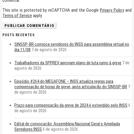
comentar.
This site is protected by reCAPTCHA and the Google
Privacy Policy
and
Terms of Service
apply.
POSTS RECENTES
SINSSP-BR convoca servidores do INSS para assembleia virtual no
dia 11/08
7 de agosto de 2026
Trabalhadores da SPPREV aprovam plano de luta rumo à greve
7 de
agosto de 2026
Episódio #264 do MEGAFONE – INSS atualiza regras para
compensação de horas de greve, após articulação do SINSSP-BR
7
de agosto de 2026
Prazo para compensação da greve de 2024 é estendido pelo INSS
6
de agosto de 2026
Edital de convocação: Assembleia Nacional Geral e Ampliada
Servidores INSS
6 de agosto de 2026