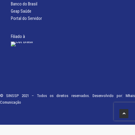
Banco do Brasil
Geap Saúde
Portal do Servidor
Filiado à
© SINSSP 2021 – Todos os direitos reservados. Desenvolvido por:
Mhais
Comunicação
Usamos cookies em nosso site para fornecer a experiência mais relevante,
lembrando suas preferências e visitas repetidas. Ao clicar em “Entendi”,