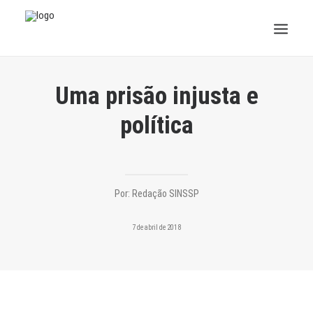
INSTITUCIONAL
Uma prisão injusta e
JURÍDICO
política
INSS
SPPREV
Por:
Redação SINSSP
PREVIDÊNCIA
7 de abril de 2018
SESC
FAQ