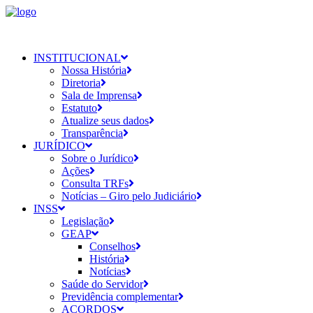
INSTITUCIONAL
Nossa História
Diretoria
Sala de Imprensa
Estatuto
Atualize seus dados
Transparência
JURÍDICO
Sobre o Jurídico
Ações
Consulta TRFs
Notícias – Giro pelo Judiciário
INSS
Legislação
GEAP
Conselhos
História
Notícias
Saúde do Servidor
Previdência complementar
ACORDOS