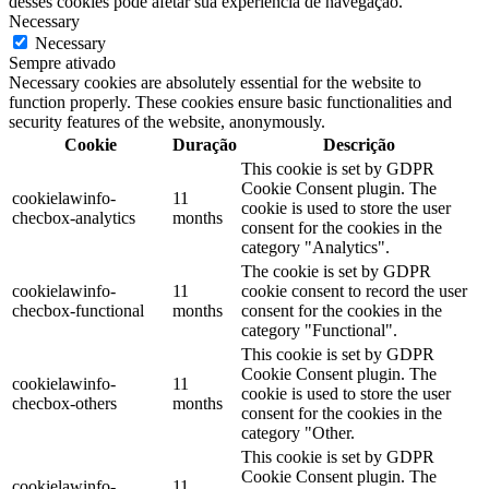
desses cookies pode afetar sua experiência de navegação.
Necessary
Necessary
Sempre ativado
Necessary cookies are absolutely essential for the website to
function properly. These cookies ensure basic functionalities and
security features of the website, anonymously.
Cookie
Duração
Descrição
This cookie is set by GDPR
Cookie Consent plugin. The
cookielawinfo-
11
cookie is used to store the user
checbox-analytics
months
consent for the cookies in the
category "Analytics".
The cookie is set by GDPR
cookielawinfo-
11
cookie consent to record the user
checbox-functional
months
consent for the cookies in the
category "Functional".
This cookie is set by GDPR
Cookie Consent plugin. The
cookielawinfo-
11
cookie is used to store the user
checbox-others
months
consent for the cookies in the
category "Other.
This cookie is set by GDPR
Cookie Consent plugin. The
cookielawinfo-
11