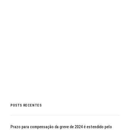
Filie-se ao SINSSP-BR
clicando aqui
. Seu apoio é
fundamental para continuarmos a lutar por esta e
por tantas outras demandas importantes. Sua
participação é a força do sindicato!
by Marli Imprensa
POSTS RECENTES
Prazo para compensação da greve de 2024 é estendido pelo