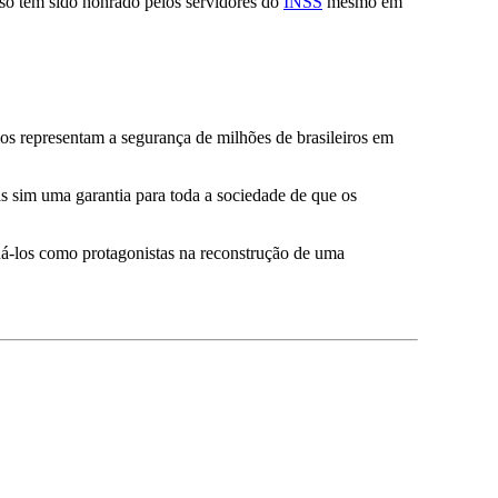
isso tem sido honrado pelos servidores do
INSS
mesmo em
os representam a segurança de milhões de brasileiros em
as sim uma garantia para toda a sociedade de que os
ná-los como protagonistas na reconstrução de uma