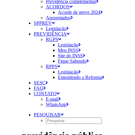
Previdência complementar
ACORDOS
Acorde de greve 2024
Aposentados
SPPREV
Legislação
PREVIDÊNCIA
RGPS
Legislação
Meu INSS
Site do INSS
Fique Sabendo
RPPS
Legislação
Entendendo a Reforma
SESC
FAQ
CONTATO
E-mail
WhatsApp
PESQUISAR