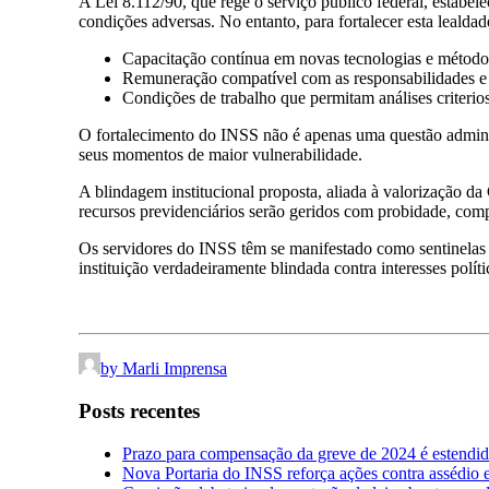
A Lei 8.112/90, que rege o serviço público federal, estabel
condições adversas. No entanto, para fortalecer esta lealdade
Capacitação contínua em novas tecnologias e métodos
Remuneração compatível com as responsabilidades e 
Condições de trabalho que permitam análises criterios
O fortalecimento do INSS não é apenas uma questão administ
seus momentos de maior vulnerabilidade.
A blindagem institucional proposta, aliada à valorização da
recursos previdenciários serão geridos com probidade, com
Os servidores do INSS têm se manifestado como sentinelas 
instituição verdadeiramente blindada contra interesses polí
by Marli Imprensa
Posts recentes
Prazo para compensação da greve de 2024 é estendi
Nova Portaria do INSS reforça ações contra assédio 