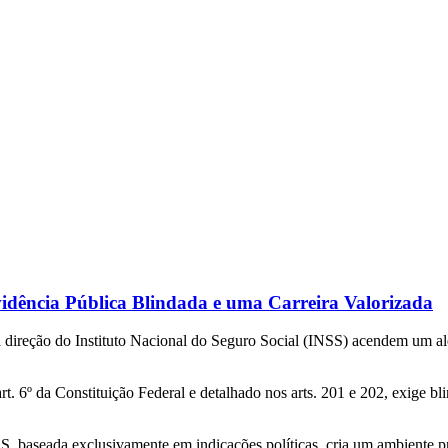
idência Pública Blindada e uma Carreira Valorizada
a direção do Instituto Nacional do Seguro Social (INSS) acendem um al
t. 6º da Constituição Federal e detalhado nos arts. 201 e 202, exige bl
SS, baseada exclusivamente em indicações políticas, cria um ambiente 