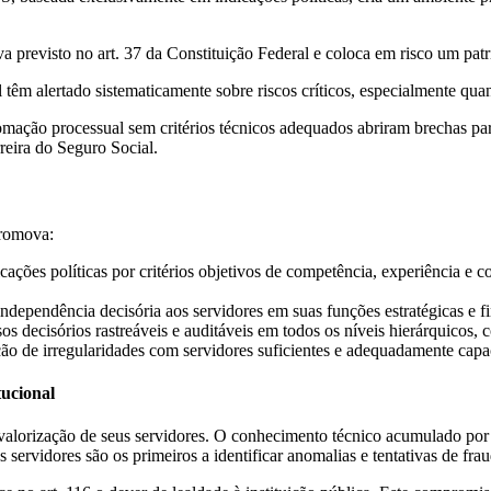
va previsto no art. 37 da Constituição Federal e coloca em risco um patr
têm alertado sistematicamente sobre riscos críticos, especialmente qua
tomação processual sem critérios técnicos adequados abriram brechas pa
reira do Seguro Social.
promova:
cações políticas por critérios objetivos de competência, experiência e c
pendência decisória aos servidores em suas funções estratégicas e fin
 decisórios rastreáveis e auditáveis em todos os níveis hierárquicos, 
ão de irregularidades com servidores suficientes e adequadamente capa
tucional
valorização de seus servidores. O conhecimento técnico acumulado por e
Os servidores são os primeiros a identificar anomalias e tentativas de f