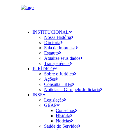
INSTITUCIONAL
Nossa História
Diretoria
Sala de Imprensa
Estatuto
Atualize seus dados
Transparência
JURÍDICO
Sobre o Jurídico
Ações
Consulta TRFs
Notícias – Giro pelo Judiciário
INSS
Legislação
GEAP
Conselhos
História
Notícias
Saúde do Servidor