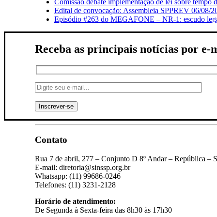
Comissão debate implementação de lei sobre tempo de
Edital de convocação: Assembleia SPPREV 06/08/2
Episódio #263 do MEGAFONE – NR-1: escudo legal q
Receba as principais notícias por e-
Contato
Rua 7 de abril, 277 – Conjunto D 8º Andar – República – 
E-mail: diretoria@sinssp.org.br
Whatsapp: (11) 99686-0246
Telefones: (11) 3231-2128
Horário de atendimento:
De Segunda à Sexta-feira das 8h30 às 17h30