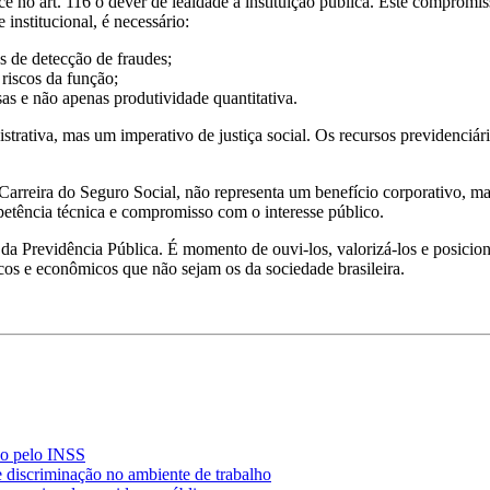
ece no art. 116 o dever de lealdade à instituição pública. Este comprom
 institucional, é necessário:
 de detecção de fraudes;
riscos da função;
as e não apenas produtividade quantitativa.
rativa, mas um imperativo de justiça social. Os recursos previdenciári
 Carreira do Seguro Social, não representa um benefício corporativo, m
petência técnica e compromisso com o interesse público.
da Previdência Pública. É momento de ouvi-los, valorizá-los e posicio
ticos e econômicos que não sejam os da sociedade brasileira.
do pelo INSS
e discriminação no ambiente de trabalho