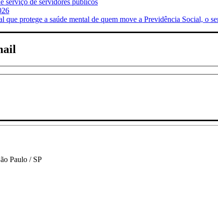
 serviço de servidores públicos
026
ue protege a saúde mental de quem move a Previdência Social, o se
mail
São Paulo / SP