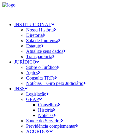
INSTITUCIONAL
Nossa História
Diretoria
Sala de Imprensa
Estatuto
Atualize seus dados
Transparência
JURÍDICO
Sobre o Jurídico
Ações
Consulta TRFs
Notícias – Giro pelo Judiciário
INSS
Legislação
GEAP
Conselhos
História
Notícias
Saúde do Servidor
Previdência complementar
ACORDOS