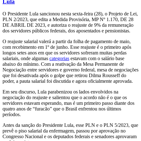
Lula
O Presidente Lula sancionou nesta sexta-feira (28), o Projeto de Lei,
PLN 2/2023, que edita a Medida Provisória, MP Nº 1.170, DE 28
DE ABRIL DE 2023, e autoriza o reajuste de 9% da remuneração
dos servidores públicos federais, dos aposentados e pensionistas.
O reajuste salarial valerá a partir da folha de pagamento de maio,
com recebimento em 1º de junho. Esse reajuste é o primeiro após
longos setes anos em que os servidores sofreram muitas perdas
salariais, onde algumas
categorias
estavam com o salário base
abaixo do mínimo. Com a reativação da Mesa Permanente de
Negociação entre servidores e governo federal, mesa de negociações
que foi desativada após o golpe que retirou Dilma Rousseff do
poder, a pauta salarial foi discutida e agora oficialmente aprovada.
Em seu discurso, Lula parabenizou os lados envolvidos na
negociação do reajuste e salientou que o acordo não é o que os
servidores estavam esperando, mas é um primeiro passo diante dos
quatro anos de “furacão” que o Brasil enfrentou nos últimos
períodos.
Antes da sanção do Presidente Lula, esse PLN e o PLN 5/2023, que
prevê o piso salarial da enfermagem, passou por aprovação no
Congresso Nacional e os deputados federais e senadores aprovaram