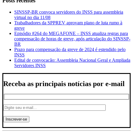
Posts recentes
SINSSP-BR convoca servidores do INSS para assembleia
virtual no dia 11/08
Trabalhadores da SPPREV aprovam plano de luta rumo à
greve
Episódio #264 do MEGAFONE – INSS atualiza regras para
compensação de horas de greve, após articulação do SINSSP-
BR
Prazo para compensação da greve de 2024 é estendido pelo
INSS
Edital de convocação: Assembleia Nacional Geral e Ampliada
Servidores INSS
Receba as principais notícias por e-mail