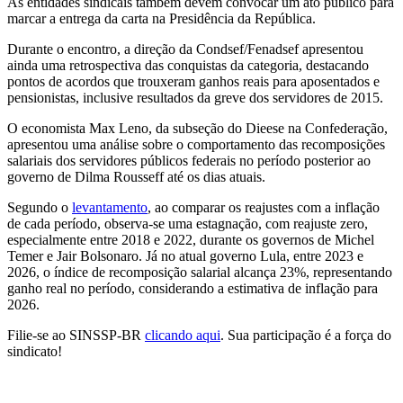
As entidades sindicais também devem convocar um ato público para
marcar a entrega da carta na Presidência da República.
Durante o encontro, a direção da Condsef/Fenadsef apresentou
ainda uma retrospectiva das conquistas da categoria, destacando
pontos de acordos que trouxeram ganhos reais para aposentados e
pensionistas, inclusive resultados da greve dos servidores de 2015.
O economista Max Leno, da subseção do Dieese na Confederação,
apresentou uma análise sobre o comportamento das recomposições
salariais dos servidores públicos federais no período posterior ao
governo de Dilma Rousseff até os dias atuais.
Segundo o
levantamento
, ao comparar os reajustes com a inflação
de cada período, observa-se uma estagnação, com reajuste zero,
especialmente entre 2018 e 2022, durante os governos de Michel
Temer e Jair Bolsonaro. Já no atual governo Lula, entre 2023 e
2026, o índice de recomposição salarial alcança 23%, representando
ganho real no período, considerando a estimativa de inflação para
2026.
Filie-se ao SINSSP-BR
clicando aqui
. Sua participação é a força do
sindicato!