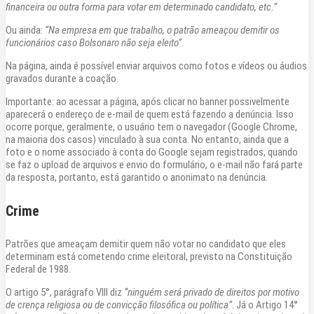
financeira ou outra forma para votar em determinado candidato, etc.”
Ou ainda:
“Na empresa em que trabalho, o patrão ameaçou demitir os
funcionários caso Bolsonaro não seja eleito”
.
Na página, ainda é possível enviar arquivos como fotos e vídeos ou áudios
gravados durante a coação.
Importante: ao acessar a página, após clicar no banner possivelmente
aparecerá o endereço de e-mail de quem está fazendo a denúncia. Isso
ocorre porque, geralmente, o usuário tem o navegador (Google Chrome,
na maioria dos casos) vinculado à sua conta. No entanto, ainda que a
foto e o nome associado à conta do Google sejam registrados, quando
se faz o upload de arquivos e envio do formulário, o e-mail não fará parte
da resposta, portanto, está garantido o anonimato na denúncia.
Crime
Patrões que ameaçam demitir quem não votar no candidato que eles
determinam está cometendo crime eleitoral, previsto na Constituição
Federal de 1988.
O artigo 5°, parágrafo VIII diz
“ninguém será privado de direitos por motivo
de crença religiosa ou de convicção filosófica ou política”
. Já o Artigo 14°