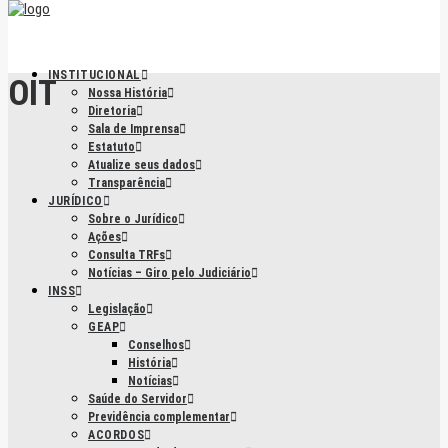
INSTITUCIONAL
OIT
Nossa História
Diretoria
Sala de Imprensa
Estatuto
Atualize seus dados
Transparência
JURÍDICO
Sobre o Jurídico
Ações
Consulta TRFs
Notícias – Giro pelo Judiciário
INSS
Legislação
GEAP
Conselhos
História
Notícias
Saúde do Servidor
Previdência complementar
ACORDOS