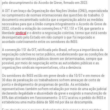
pelo descumprimento do Acordo de Greve, firmado em 2022.
A OIT é um braço da Organização das Nações Unidas (ONU), especializada
no cumprimento de normas internacionais das questões do trabalho. O
documento encaminhado solicita que a organização adote as medidas
necessárias para que a União cumpra integralmente o Acordo de Greve de
2022, citando a violação às convenções n.º 87, 151 e 154, que garante a
liberdade
sindical
e o direito a negociação coletiva, termo que está sendo
desrespeitado pelo Estado em não cumprir o que foi negociado e
acordado coletivamente entre os servidores do INSS.
A convenção 151 da OIT, ratificada pelo Brasil, reforça a importância da
negociação coletiva no setor público, estabelecendo que as condições de
emprego dos servidores públicos devem ser determinadas, sempre que
possível, por meio de negociação entre as autoridades públicas e as
organizações sindicais representativas, cita a denúncia.
Os servidores do INSS estão em greve desde o dia 10/07 e em menos de
30 dias de paralisação os trabalhadores sofrem ameaças de corte de
ponto e desligamento de programas de gestão. As entidades
representativas também sofrem retaliação por meio de uma ação judicial
declarando ilegalidade e abusividade da greve e exigindo a manutenção de
85% das atividades em funcionamento. O STJ acatou o pedido do INSS e
estabeleceu uma multa diária de 500 mil por dia se descumprida.