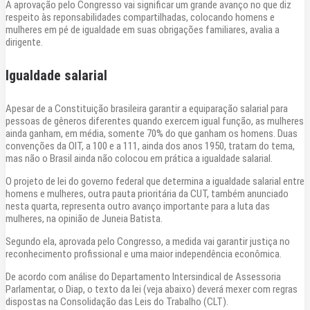
A aprovação pelo Congresso vai significar um grande avanço no que diz
respeito às reponsabilidades compartilhadas, colocando homens e
mulheres em pé de igualdade em suas obrigações familiares, avalia a
dirigente.
Igualdade salarial
Apesar de a Constituição brasileira garantir a equiparação salarial para
pessoas de gêneros diferentes quando exercem igual função, as mulheres
ainda ganham, em média, somente 70% do que ganham os homens. Duas
convenções da OIT, a 100 e a 111, ainda dos anos 1950, tratam do tema,
mas não o Brasil ainda não colocou em prática a igualdade salarial.
O projeto de lei do governo federal que determina a igualdade salarial entre
homens e mulheres, outra pauta prioritária da CUT, também anunciado
nesta quarta, representa outro avanço importante para a luta das
mulheres, na opinião de Juneia Batista.
Segundo ela, aprovada pelo Congresso, a medida vai garantir justiça no
reconhecimento profissional e uma maior independência econômica.
De acordo com análise do Departamento Intersindical de Assessoria
Parlamentar, o Diap, o texto da lei (veja abaixo) deverá mexer com regras
dispostas na Consolidação das Leis do Trabalho (CLT).