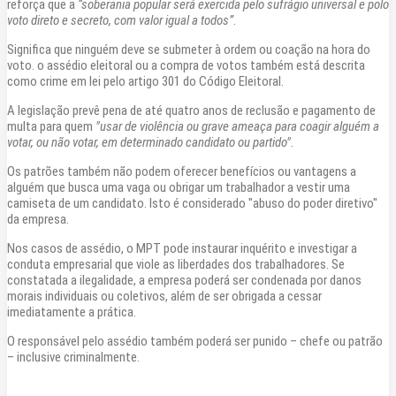
reforça que a
“soberania popular será exercida pelo sufrágio universal e polo
voto direto e secreto, com valor igual a todos”
.
Significa que ninguém deve se submeter à ordem ou coação na hora do
voto. o assédio eleitoral ou a compra de votos também está descrita
como crime em lei pelo artigo 301 do Código Eleitoral.
A legislação prevê pena de até quatro anos de reclusão e pagamento de
multa para quem
"usar de violência ou grave ameaça para coagir alguém a
votar, ou não votar, em determinado candidato ou partido".
Os patrões também não podem oferecer benefícios ou vantagens a
alguém que busca uma vaga ou obrigar um trabalhador a vestir uma
camiseta de um candidato. Isto é considerado "abuso do poder diretivo"
da empresa.
Nos casos de assédio, o MPT pode instaurar inquérito e investigar a
conduta empresarial que viole as liberdades dos trabalhadores. Se
constatada a ilegalidade, a empresa poderá ser condenada por danos
morais individuais ou coletivos, além de ser obrigada a cessar
imediatamente a prática.
O responsável pelo assédio também poderá ser punido – chefe ou patrão
– inclusive criminalmente.