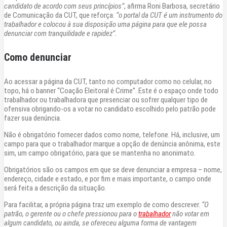
candidato de acordo com seus princípios”
, afirma Roni Barbosa, secretário
de Comunicação da CUT, que reforça:
“o portal da CUT é um instrumento do
trabalhador e colocou à sua disposição uma página para que ele possa
denunciar com tranquilidade e rapidez”.
Como denunciar
Ao acessar a página da CUT, tanto no computador como no celular, no
topo, há o banner “Coação Eleitoral é Crime”. Este é o espaço onde todo
trabalhador ou trabalhadora que presenciar ou sofrer qualquer tipo de
ofensiva obrigando-os a votar no candidato escolhido pelo patrão pode
fazer sua denúncia.
Não é obrigatório fornecer dados como nome, telefone. Há, inclusive, um
campo para que o trabalhador marque a opção de denúncia anônima, este
sim, um campo obrigatório, para que se mantenha no anonimato.
Obrigatórios são os campos em que se deve denunciar a empresa – nome,
endereço, cidade e estado, e por fim e mais importante, o campo onde
será feita a descrição da situação.
Para facilitar, a própria página traz um exemplo de como descrever.
“O
patrão, o gerente ou o chefe pressionou para o
trabalhador
não votar em
algum candidato, ou ainda, se ofereceu alguma forma de vantagem