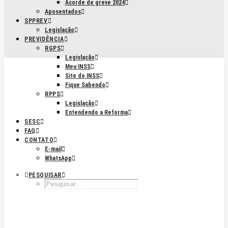
Acorde de greve 2024
Aposentados
SPPREV
Legislação
PREVIDÊNCIA
RGPS
Legislação
Meu INSS
Site do INSS
Fique Sabendo
RPPS
Legislação
Entendendo a Reforma
SESC
FAQ
CONTATO
E-mail
WhatsApp
PESQUISAR