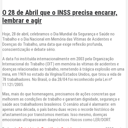
O 28 de Abril que o INSS precisa encarar,
lembrar e agir
Hoje, 28 de abril, celebramos o Dia Mundial da Segurança e Saúde no
Trabalho e o Dia Nacional em Memória das Vítimas de Acidentes e
Doenças do Trabalho, uma data que exige reflexão profunda,
conscientização e debate sério.
A data foi instituída internacionalmente em 2003 pela Organização
Internacional do Trabalho (OIT) em memória às vítimas de acidentes e
doenças relacionadas ao trabalho, remetendo à trágica explosão em uma
mina, em 1969 no estado da Virgínia/Estados Unidos, que tirou a vida de
78 trabalhadores. No Brasil, o dia 28/04 foi reconhecido pela Lei nº
11.121/2005.
Mas, mais do que homenagens, precisamos de ações concretas que
melhorem as condições de trabalho e garantam dignidade, segurança e
saúde aos trabalhadores brasileiros. O cenário atual é alarmante: em
apenas uma década, o país bateu duas vezes o recorde histórico de
afastamentos por transtornos mentais. Isso mesmo, doenças
emocionais ultrapassaram diagnósticos físicos como LER/DORT.