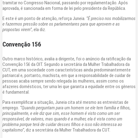
tramitar no Congresso Nacional, passando por regulamentação. Após
aprovada, é sancionada em forma de lei pelo presidente da República.
E este é um ponto de atenção, reforça Juneia.
“É preciso nos mobilizarmos
e fazermos pressão sobre os parlamentares para que aprovem e as
propostas virem”
, ela diz.
Convenção 156
Outro marco histórico, avalia a dirigente, foi o anúncio da ratificação da
Convenção 156 da OIT. Segundo a secretária da Mulher Trabalhadora da
CUT, em uma sociedade com características ainda predominantemente
patriarcal e, portanto, machista, em que a responsabilidade de cuidar de
pessoas acaba sempre sendo relegada às mulheres, assim como os
afazeres domésticos, ter uma lei que garanta a equidade entre os gêneros
é fundamental.
Para exemplificar a situação, Juneia cita até mesmo as entrevistas de
emprego.
“Quando perguntam para um homem se ele tem família e filhos,
principalmente, e ele diz que sim, esse homem é visto como um ser
responsável, de valores, mas quando é a mulher, ela é vista como um
problema porque terá de cuidar desses filhos e isso não interessa ao
capitalismo”
, diz a secretária da Mulher Trabalhadora da CUT.