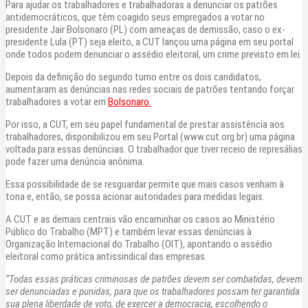
Para ajudar os trabalhadores e trabalhadoras a denunciar os patrões
antidemocráticos, que têm coagido seus empregados a votar no
presidente Jair Bolsonaro (PL) com ameaças de demissão, caso o ex-
presidente Lula (PT) seja eleito, a CUT lançou uma página em seu portal
onde todos podem denunciar o assédio eleitoral, um crime previsto em lei.
Depois da definição do segundo turno entre os dois candidatos,
aumentaram as denúncias nas redes sociais de patrões tentando forçar
trabalhadores a votar em
Bolsonaro.
Por isso, a CUT, em seu papel fundamental de prestar assistência aos
trabalhadores, disponibilizou em seu Portal (www.cut.org.br) uma página
voltada para essas denúncias. O trabalhador que tiver receio de represálias
pode fazer uma denúncia anônima.
Essa possibilidade de se resguardar permite que mais casos venham à
tona e, então, se possa acionar autoridades para medidas legais.
A CUT e as demais centrais vão encaminhar os casos ao Ministério
Público do Trabalho (MPT) e também levar essas denúncias à
Organização Internacional do Trabalho (OIT), apontando o assédio
eleitoral como prática antissindical das empresas.
“Todas essas práticas criminosas de patrões devem ser combatidas, devem
ser denunciadas e punidas, para que os trabalhadores possam ter garantida
sua plena liberdade de voto, de exercer a democracia, escolhendo o