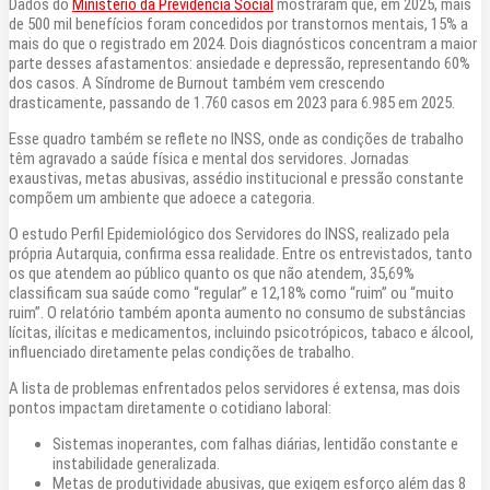
Dados do
Ministério da Previdência Social
mostraram que, em 2025, mais
de 500 mil benefícios foram concedidos por transtornos mentais, 15% a
mais do que o registrado em 2024. Dois diagnósticos concentram a maior
parte desses afastamentos: ansiedade e depressão, representando 60%
dos casos. A Síndrome de Burnout também vem crescendo
drasticamente, passando de 1.760 casos em 2023 para 6.985 em 2025.
Esse quadro também se reflete no INSS, onde as condições de trabalho
têm agravado a saúde física e mental dos servidores. Jornadas
exaustivas, metas abusivas, assédio institucional e pressão constante
compõem um ambiente que adoece a categoria.
O estudo Perfil Epidemiológico dos Servidores do INSS, realizado pela
própria Autarquia, confirma essa realidade. Entre os entrevistados, tanto
os que atendem ao público quanto os que não atendem, 35,69%
classificam sua saúde como “regular” e 12,18% como “ruim” ou “muito
ruim”. O relatório também aponta aumento no consumo de substâncias
lícitas, ilícitas e medicamentos, incluindo psicotrópicos, tabaco e álcool,
influenciado diretamente pelas condições de trabalho.
A lista de problemas enfrentados pelos servidores é extensa, mas dois
pontos impactam diretamente o cotidiano laboral:
Sistemas inoperantes, com falhas diárias, lentidão constante e
instabilidade generalizada.
Metas de produtividade abusivas, que exigem esforço além das 8