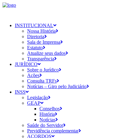
INSTITUCIONAL
Nossa História
Diretoria
Sala de Imprensa
Estatuto
Atualize seus dados
Transparência
JURÍDICO
Sobre o Jurídico
Ações
Consulta TRFs
Notícias – Giro pelo Judiciário
INSS
Legislação
GEAP
Conselhos
História
Notícias
Saúde do Servidor
Previdência complementar
ACORDOS