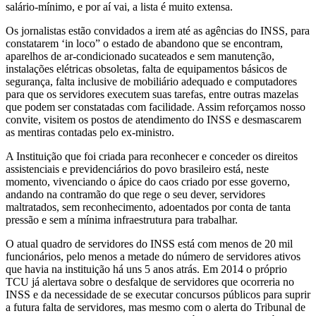
salário-mínimo, e por aí vai, a lista é muito extensa.
Os jornalistas estão convidados a irem até as agências do INSS, para
constatarem ‘in loco” o estado de abandono que se encontram,
aparelhos de ar-condicionado sucateados e sem manutenção,
instalações elétricas obsoletas, falta de equipamentos básicos de
segurança, falta inclusive de mobiliário adequado e computadores
para que os servidores executem suas tarefas, entre outras mazelas
que podem ser constatadas com facilidade. Assim reforçamos nosso
convite, visitem os postos de atendimento do INSS e desmascarem
as mentiras contadas pelo ex-ministro.
A Instituição que foi criada para reconhecer e conceder os direitos
assistenciais e previdenciários do povo brasileiro está, neste
momento, vivenciando o ápice do caos criado por esse governo,
andando na contramão do que rege o seu dever, servidores
maltratados, sem reconhecimento, adoentados por conta de tanta
pressão e sem a mínima infraestrutura para trabalhar.
O atual quadro de servidores do INSS está com menos de 20 mil
funcionários, pelo menos a metade do número de servidores ativos
que havia na instituição há uns 5 anos atrás. Em 2014 o próprio
TCU já alertava sobre o desfalque de servidores que ocorreria no
INSS e da necessidade de se executar concursos públicos para suprir
a futura falta de servidores, mas mesmo com o alerta do Tribunal de