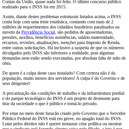
Contas da União, quase nada foi feito. O último concurso público
realizado para o INSS foi em 2015.
Assim, diante destes problemas estruturais listados acima, o INSS
conta hoje com uma triste estatística, contando com mais de 2
milhões de requerimentos dos cidadãos brasileiros paralisados na
nuvem da
Previdência Social,
são pedidos de aposentadorias,
pensões, auxílios, benefícios assistências, salário-maternidade,
recursos, revisões, atualizações, isenções para Imposto de Renda,
entre outras solicitações. Há inclusive a suspeita de que os números
divulgados pelo INSS são inferiores a realidade, pois algumas
demandas nem estão sendo executadas, por absoluta falta de mão de
obra.
De quem é a culpa deste caos instalado? Com certeza não é da
população, muito menos dos servidores! A culpa é do Governo e de
seus dirigentes!
A precarização das condições de trabalho e da infraestrutura predial
e do parque tecnológico do INSS é um projeto de desmonte para
tirar da sociedade o que é público e torná-lo privado.
Por estar no meio deste furacão criado pelo Governo que o Servidor
Público Federal do INSS está em greve, no apagão total do INSS.
Lutar pelos direitos não é querer instaurar crise política ou mostrar
que o sindicato está fazendo alguma coisa pelo filiado, a luta é por