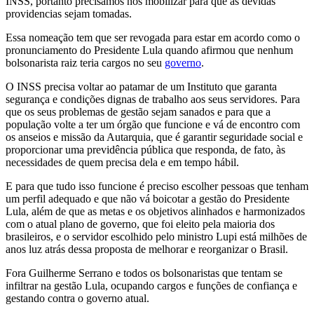
INSS, portanto precisamos nos mobilizar para que as devidas
providencias sejam tomadas.
Essa nomeação tem que ser revogada para estar em acordo como o
pronunciamento do Presidente Lula quando afirmou que nenhum
bolsonarista raiz teria cargos no seu
governo
.
O INSS precisa voltar ao patamar de um Instituto que garanta
segurança e condições dignas de trabalho aos seus servidores. Para
que os seus problemas de gestão sejam sanados e para que a
população volte a ter um órgão que funcione e vá de encontro com
os anseios e missão da Autarquia, que é garantir seguridade social e
proporcionar uma previdência pública que responda, de fato, às
necessidades de quem precisa dela e em tempo hábil.
E para que tudo isso funcione é preciso escolher pessoas que tenham
um perfil adequado e que não vá boicotar a gestão do Presidente
Lula, além de que as metas e os objetivos alinhados e harmonizados
com o atual plano de governo, que foi eleito pela maioria dos
brasileiros, e o servidor escolhido pelo ministro Lupi está milhões de
anos luz atrás dessa proposta de melhorar e reorganizar o Brasil.
Fora Guilherme Serrano e todos os bolsonaristas que tentam se
infiltrar na gestão Lula, ocupando cargos e funções de confiança e
gestando contra o governo atual.