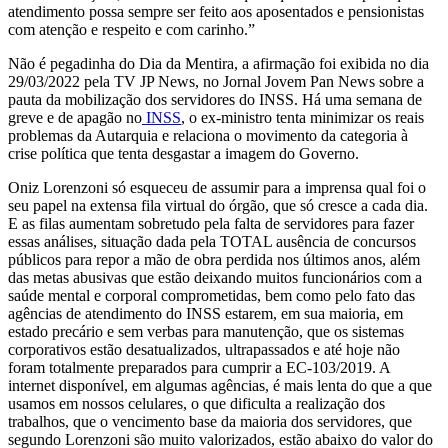
atendimento possa sempre ser feito aos aposentados e pensionistas
com atenção e respeito e com carinho.”
Não é pegadinha do Dia da Mentira, a afirmação foi exibida no dia
29/03/2022 pela TV JP News, no Jornal Jovem Pan News sobre a
pauta da mobilização dos servidores do INSS. Há uma semana de
greve e de apagão no
INSS
, o ex-ministro tenta minimizar os reais
problemas da Autarquia e relaciona o movimento da categoria à
crise política que tenta desgastar a imagem do Governo.
Oniz Lorenzoni só esqueceu de assumir para a imprensa qual foi o
seu papel na extensa fila virtual do órgão, que só cresce a cada dia.
E as filas aumentam sobretudo pela falta de servidores para fazer
essas análises, situação dada pela TOTAL ausência de concursos
públicos para repor a mão de obra perdida nos últimos anos, além
das metas abusivas que estão deixando muitos funcionários com a
saúde mental e corporal comprometidas, bem como pelo fato das
agências de atendimento do INSS estarem, em sua maioria, em
estado precário e sem verbas para manutenção, que os sistemas
corporativos estão desatualizados, ultrapassados e até hoje não
foram totalmente preparados para cumprir a EC-103/2019. A
internet disponível, em algumas agências, é mais lenta do que a que
usamos em nossos celulares, o que dificulta a realização dos
trabalhos, que o vencimento base da maioria dos servidores, que
segundo Lorenzoni são muito valorizados, estão abaixo do valor do