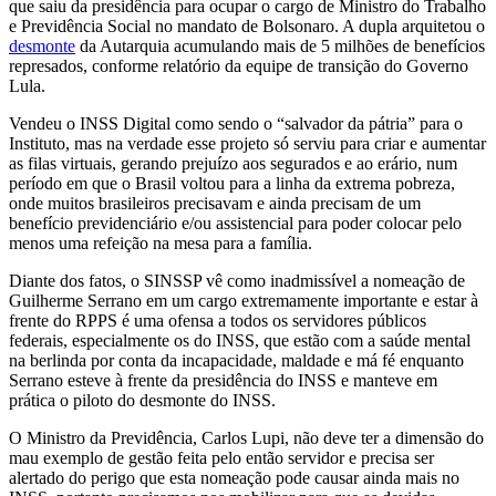
que saiu da presidência para ocupar o cargo de Ministro do Trabalho
e Previdência Social no mandato de Bolsonaro. A dupla arquitetou o
desmonte
da Autarquia acumulando mais de 5 milhões de benefícios
represados, conforme relatório da equipe de transição do Governo
Lula.
Vendeu o INSS Digital como sendo o “salvador da pátria” para o
Instituto, mas na verdade esse projeto só serviu para criar e aumentar
as filas virtuais, gerando prejuízo aos segurados e ao erário, num
período em que o Brasil voltou para a linha da extrema pobreza,
onde muitos brasileiros precisavam e ainda precisam de um
benefício previdenciário e/ou assistencial para poder colocar pelo
menos uma refeição na mesa para a família.
Diante dos fatos, o SINSSP vê como inadmissível a nomeação de
Guilherme Serrano em um cargo extremamente importante e estar à
frente do RPPS é uma ofensa a todos os servidores públicos
federais, especialmente os do INSS, que estão com a saúde mental
na berlinda por conta da incapacidade, maldade e má fé enquanto
Serrano esteve à frente da presidência do INSS e manteve em
prática o piloto do desmonte do INSS.
O Ministro da Previdência, Carlos Lupi, não deve ter a dimensão do
mau exemplo de gestão feita pelo então servidor e precisa ser
alertado do perigo que esta nomeação pode causar ainda mais no