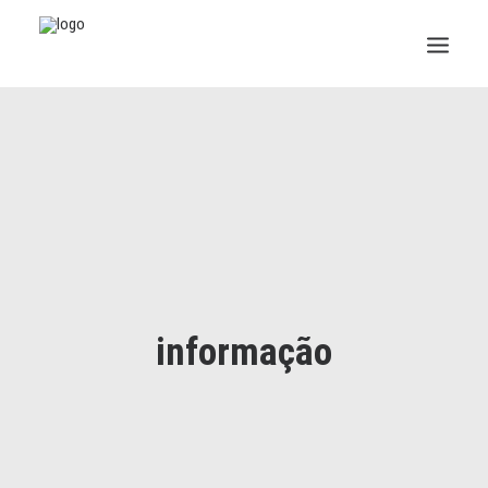
INSTITUCIONAL
JURÍDICO
INSS
SPPREV
PREVIDÊNCIA
informação
SESC
FAQ