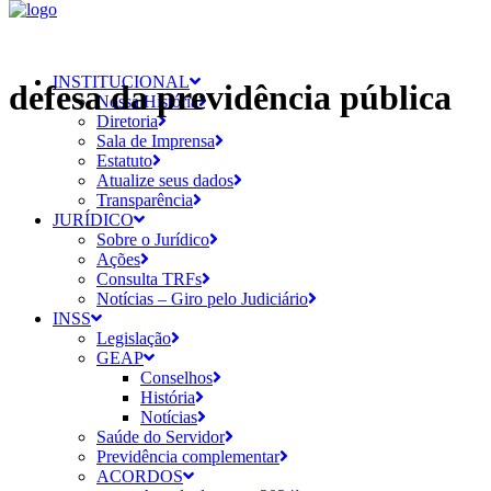
INSTITUCIONAL
defesa da previdência pública
Nossa História
Diretoria
Sala de Imprensa
Estatuto
Atualize seus dados
Transparência
JURÍDICO
Sobre o Jurídico
Ações
Consulta TRFs
Notícias – Giro pelo Judiciário
INSS
Legislação
GEAP
Conselhos
História
Notícias
Saúde do Servidor
Previdência complementar
ACORDOS