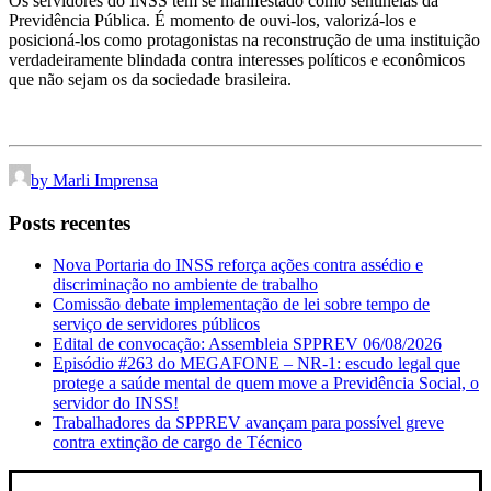
Os servidores do INSS têm se manifestado como sentinelas da
Previdência Pública. É momento de ouvi-los, valorizá-los e
posicioná-los como protagonistas na reconstrução de uma instituição
verdadeiramente blindada contra interesses políticos e econômicos
que não sejam os da sociedade brasileira.
by Marli Imprensa
Posts recentes
Nova Portaria do INSS reforça ações contra assédio e
discriminação no ambiente de trabalho
Comissão debate implementação de lei sobre tempo de
serviço de servidores públicos
Edital de convocação: Assembleia SPPREV 06/08/2026
Episódio #263 do MEGAFONE – NR-1: escudo legal que
protege a saúde mental de quem move a Previdência Social, o
servidor do INSS!
Trabalhadores da SPPREV avançam para possível greve
contra extinção de cargo de Técnico