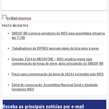
by Marli Imprensa
POSTS RECENTES
SINSSP-BR convoca servidores do INSS para assembleia virtual no
dia 11/08
Trabalhadores da SPPREV aprovam plano de luta rumo à greve
Episódio #264 do MEGAFONE – INSS atualiza regras para
compensação de horas de greve, após articulação do SINSSP-BR
Prazo para compensação da greve de 2024 é estendido pelo INSS
Edital de convocação: Assembleia Nacional Geral e Ampliada
Servidores INSS
Receba as principais notícias por e-mail