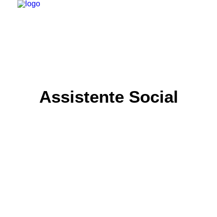
INSTITUCIONAL
JURÍDICO
INSS
Assistente Social
SPPREV
PREVIDÊNCIA
SESC
FAQ
CONTATO
PESQUISAR