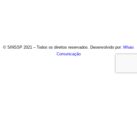
© SINSSP 2021 – Todos os direitos reservados. Desenvolvido por:
Mhais
Comunicação
Usamos cookies em nosso site para fornecer a experiência
mais relevante, lembrando suas preferências e visitas
repetidas. Ao clicar em “Entendi”, concorda com a utilização de
TODOS os cookies.
Saiba Mais
Opções
ENTENDI
Fechar