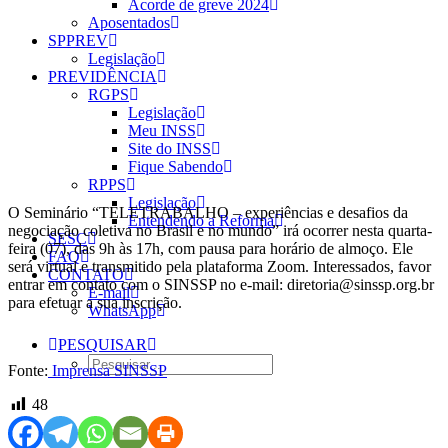
Acorde de greve 2024
Aposentados
SPPREV
Legislação
PREVIDÊNCIA
RGPS
Legislação
Meu INSS
Site do INSS
Fique Sabendo
RPPS
Legislação
O Seminário “TELETRABALHO – experiências e desafios da
Entendendo a Reforma
negociação coletiva no Brasil e no mundo” irá ocorrer nesta quarta-
SESC
feira (07), das 9h às 17h, com pausa para horário de almoço. Ele
FAQ
será virtual e transmitido pela plataforma Zoom. Interessados, favor
CONTATO
entrar em contato com o SINSSP no e-mail: diretoria@sinssp.org.br
E-mail
para efetuar a sua inscrição.
WhatsApp
PESQUISAR
Fonte:
Imprensa SINSSP
48