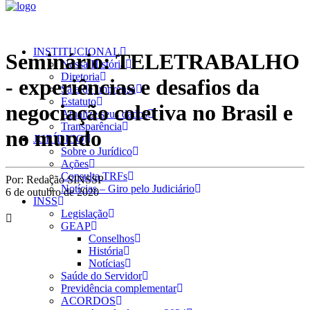
INSTITUCIONAL
Seminário: TELETRABALHO
Nossa História
Diretoria
- experiências e desafios da
Sala de Imprensa
Estatuto
negociação coletiva no Brasil e
Atualize seus dados
Transparência
no mundo
JURÍDICO
Sobre o Jurídico
Ações
Consulta TRFs
Por:
Redação SINSSP
Notícias – Giro pelo Judiciário
6 de outubro de 2020
INSS
Legislação
GEAP
Conselhos
História
Notícias
Saúde do Servidor
Previdência complementar
ACORDOS