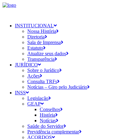
INSTITUCIONAL
Nossa História
Diretoria
Sala de Imprensa
Estatuto
Atualize seus dados
Transparência
JURÍDICO
Sobre o Jurídico
Ações
Consulta TRFs
Notícias – Giro pelo Judiciário
INSS
Legislação
GEAP
Conselhos
História
Notícias
Saúde do Servidor
Previdência complementar
ACORDOS