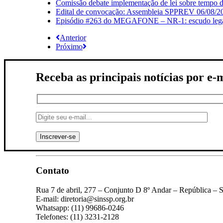
Comissão debate implementação de lei sobre tempo de
Edital de convocação: Assembleia SPPREV 06/08/2
Episódio #263 do MEGAFONE – NR-1: escudo legal q
Anterior
Próximo
Receba as principais notícias por e-
Contato
Rua 7 de abril, 277 – Conjunto D 8º Andar – República – 
E-mail: diretoria@sinssp.org.br
Whatsapp: (11) 99686-0246
Telefones: (11) 3231-2128