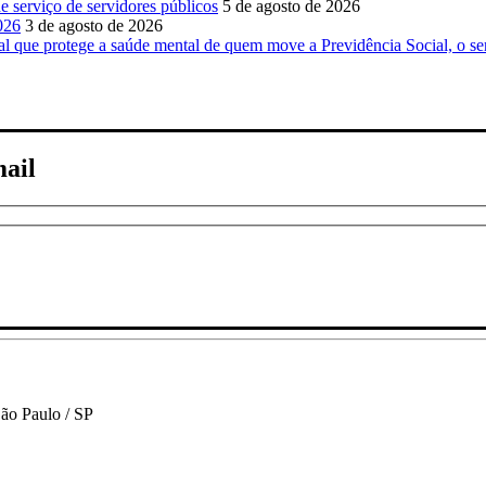
 serviço de servidores públicos
5 de agosto de 2026
026
3 de agosto de 2026
ue protege a saúde mental de quem move a Previdência Social, o se
mail
São Paulo / SP