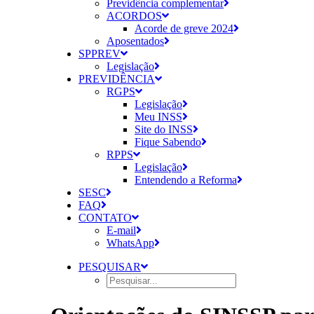
Previdência complementar
ACORDOS
Acorde de greve 2024
Aposentados
SPPREV
Legislação
PREVIDÊNCIA
RGPS
Legislação
Meu INSS
Site do INSS
Fique Sabendo
RPPS
Legislação
Entendendo a Reforma
SESC
FAQ
CONTATO
E-mail
WhatsApp
PESQUISAR