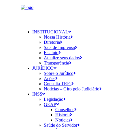
INSTITUCIONAL
Nossa História
Diretoria
Sala de Imprensa
Estatuto
Atualize seus dados
Transparência
JURÍDICO
Sobre o Jurídico
Ações
Consulta TRFs
Notícias – Giro pelo Judiciário
INSS
Legislação
GEAP
Conselhos
História
Notícias
Saúde do Servidor