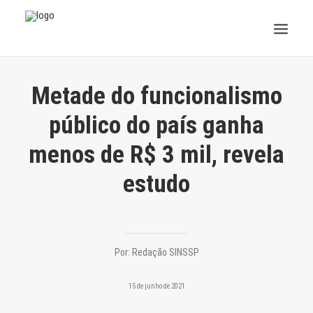
INSTITUCIONAL
Metade do funcionalismo
JURÍDICO
público do país ganha
menos de R$ 3 mil, revela
INSS
estudo
SPPREV
PREVIDÊNCIA
SESC
Por:
Redação SINSSP
FAQ
15 de junho de 2021