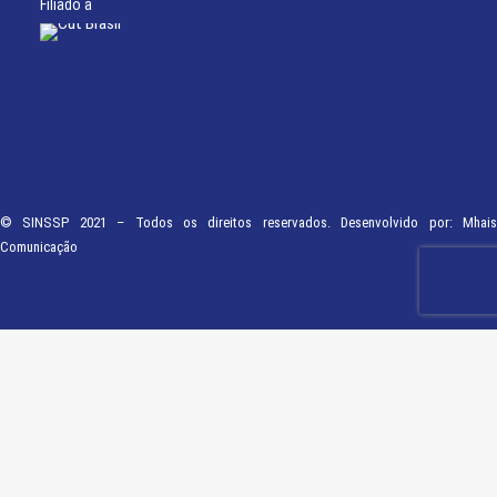
Filiado à
© SINSSP 2021 – Todos os direitos reservados. Desenvolvido por:
Mhais
Comunicação
Usamos cookies em nosso site para fornecer a experiência mais relevante,
lembrando suas preferências e visitas repetidas. Ao clicar em “Entendi”,
concorda com a utilização de TODOS os cookies.
Saiba Mais
Opções
ENTENDI
Fechar