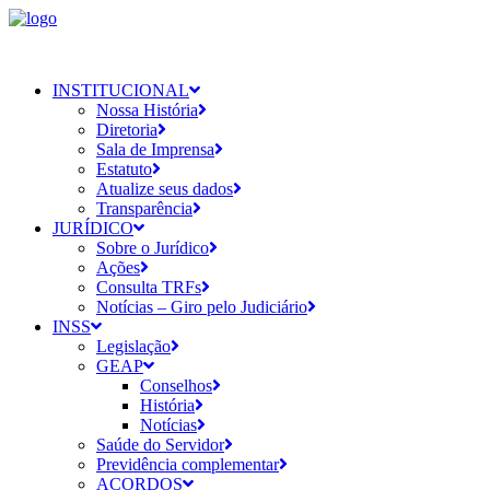
INSTITUCIONAL
Nossa História
Diretoria
Sala de Imprensa
Estatuto
Atualize seus dados
Transparência
JURÍDICO
Sobre o Jurídico
Ações
Consulta TRFs
Notícias – Giro pelo Judiciário
INSS
Legislação
GEAP
Conselhos
História
Notícias
Saúde do Servidor
Previdência complementar
ACORDOS