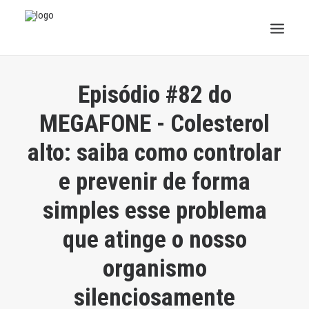
INSTITUCIONAL
Episódio #82 do
JURÍDICO
MEGAFONE - Colesterol
alto: saiba como controlar
INSS
e prevenir de forma
SPPREV
simples esse problema
PREVIDÊNCIA
que atinge o nosso
SESC
organismo
FAQ
silenciosamente