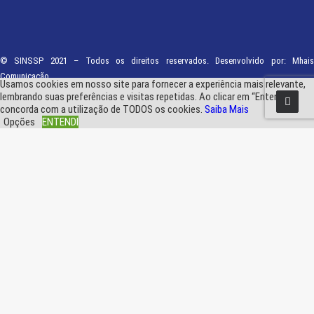
© SINSSP 2021 – Todos os direitos reservados. Desenvolvido por:
Mhais
Comunicação
Usamos cookies em nosso site para fornecer a experiência mais relevante,
lembrando suas preferências e visitas repetidas. Ao clicar em “Entendi”,
concorda com a utilização de TODOS os cookies.
Saiba Mais
Opções
ENTENDI
Fechar
Visão geral de privacidade
Este site usa cookies para melhorar a sua experiência enquanto navega pelo
site. Destes, os cookies que são categorizados como necessários são
armazenados no seu navegador, pois são essenciais para o funcionamento
das funcionalidades básicas do site.
...
Necessary
Necessary
Sempre ativado
Necessary cookies are absolutely essential for the website to function