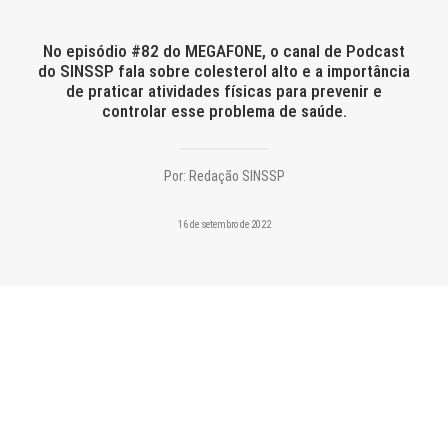
CONTATO
No episódio #82 do MEGAFONE, o canal de Podcast
PESQUISAR
do SINSSP fala sobre colesterol alto e a importância
de praticar atividades físicas para prevenir e
controlar esse problema de saúde.
Por:
Redação SINSSP
16 de setembro de 2022