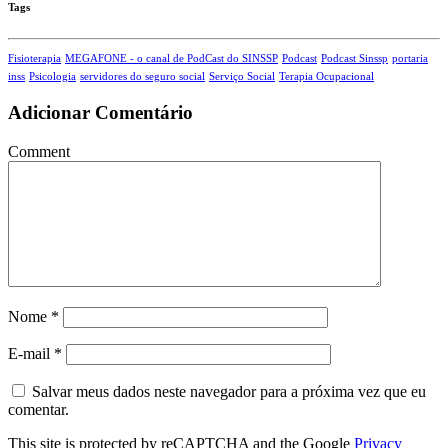
Tags
Fisioterapia
MEGAFONE - o canal de PodCast do SINSSP
Podcast
Podcast Sinssp
portaria
inss
Psicologia
servidores do seguro social
Serviço Social
Terapia Ocupacional
Adicionar Comentário
Comment
Nome
*
E-mail
*
Salvar meus dados neste navegador para a próxima vez que eu
comentar.
This site is protected by reCAPTCHA and the Google
Privacy