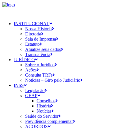
INSTITUCIONAL
Nossa História
Diretoria
Sala de Imprensa
Estatuto
Atualize seus dados
Transparência
JURÍDICO
Sobre o Jurídico
Ações
Consulta TRFs
Notícias – Giro pelo Judiciário
INSS
Legislação
GEAP
Conselhos
História
Notícias
Saúde do Servidor
Previdência complementar
ACORDOS