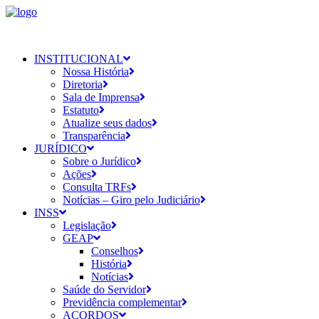
INSTITUCIONAL
Nossa História
Diretoria
Sala de Imprensa
Estatuto
Atualize seus dados
Transparência
JURÍDICO
Sobre o Jurídico
Ações
Consulta TRFs
Notícias – Giro pelo Judiciário
INSS
Legislação
GEAP
Conselhos
História
Notícias
Saúde do Servidor
Previdência complementar
ACORDOS