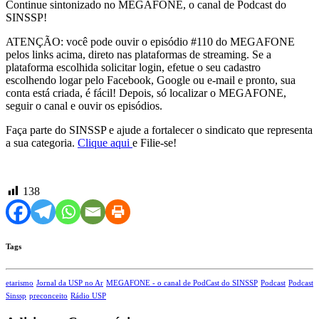
Continue sintonizado no MEGAFONE, o canal de Podcast do
SINSSP!
ATENÇÃO: você pode ouvir o episódio #110 do MEGAFONE
pelos links acima, direto nas plataformas de streaming. Se a
plataforma escolhida solicitar login, efetue o seu cadastro
escolhendo logar pelo Facebook, Google ou e-mail e pronto, sua
conta está criada, é fácil! Depois, só localizar o MEGAFONE,
seguir o canal e ouvir os episódios.
Faça parte do SINSSP e ajude a fortalecer o sindicato que representa
a sua categoria.
Clique aqui
e Filie-se!
138
Tags
etarismo
Jornal da USP no Ar
MEGAFONE - o canal de PodCast do SINSSP
Podcast
Podcast
Sinssp
preconceito
Rádio USP