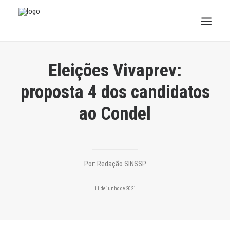
INSTITUCIONAL
Eleições Vivaprev:
JURÍDICO
proposta 4 dos candidatos
ao Condel
INSS
SPPREV
PREVIDÊNCIA
Por:
Redação SINSSP
SESC
11 de junho de 2021
FAQ