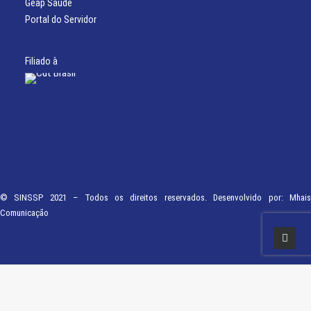
Geap Saúde
Portal do Servidor
Filiado à
© SINSSP 2021 – Todos os direitos reservados. Desenvolvido por:
Mhais
Comunicação
Usamos cookies em nosso site para fornecer a experiência mais relevante,
lembrando suas preferências e visitas repetidas. Ao clicar em “Entendi”,
concorda com a utilização de TODOS os cookies.
Saiba Mais
Opções
ENTENDI