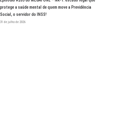
Episódio #263 do MEGAFONE – NR-1: escudo legal que
protege a saúde mental de quem move a Previdência
Social, o servidor do INSS!
31 de julho de 2026