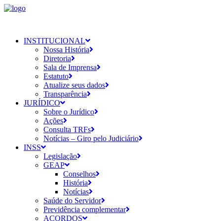
INSTITUCIONAL
Nossa História
Diretoria
Sala de Imprensa
Estatuto
Atualize seus dados
Transparência
JURÍDICO
Sobre o Jurídico
Ações
Consulta TRFs
Notícias – Giro pelo Judiciário
INSS
Legislação
GEAP
Conselhos
História
Notícias
Saúde do Servidor
Previdência complementar
ACORDOS