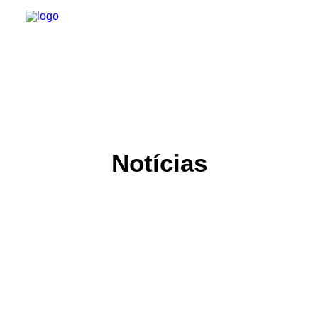
INSTITUCIONAL
JURÍDICO
Notícias
INSS
SPPREV
PREVIDÊNCIA
SESC
FAQ