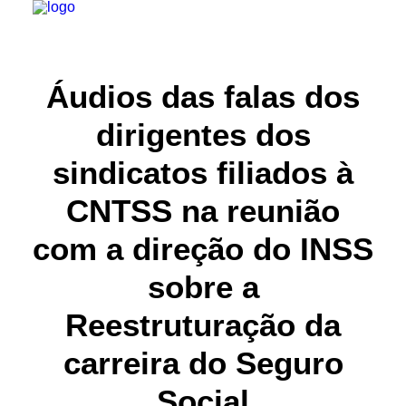
INSTITUCIONAL
Áudios das falas dos
JURÍDICO
dirigentes dos
INSS
sindicatos filiados à
SPPREV
CNTSS na reunião
PREVIDÊNCIA
com a direção do INSS
SESC
FAQ
sobre a
CONTATO
Reestruturação da
PESQUISAR
carreira do Seguro
Social