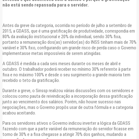
não está sendo repassada para o servidor.
Antes da greve da categoria, ocorrida no período de julho a setembro de
2015, a GDASS, que é uma gratificação de produtividade, correspondia em
80% da avaliação institucional e 20% da individual, sendo 30% fixa,
portanto a remuneração dos(as) servidor(as) do INSS tinham mais de 70%
variável e 30% fixo, configurando um grande risco de perda caso o Governo
implementasse metas impossíveis de serem atingidas.
A GDASS é medida a cada seis meses durante os meses de abril e
outubro. O trabalhador poderá receber no mínimo 30% referente à parte
fixa e no máximo 100% e desde o seu surgimento a grande maioria tem
recebido o teto da gratificação.
Durante a greve, o Sinssp realizou várias discussões com os servidores e
colocou como pauta de reivindicação a incorporação dessa gratificação
junto ao vencimento dos salários. Porém, não houve sucesso nas
negociações, mas o Governo propôs usar de outra fórmula e a categoria
acabou aceitando.
Para os servidores ativos o Governo indicou inverter a lógica da GDASS
fazendo com que a parte variável da remuneração do servidor ficasse em
torno de 30% e a fixa chegasse a atingir 70% dos ganhos, mudando a