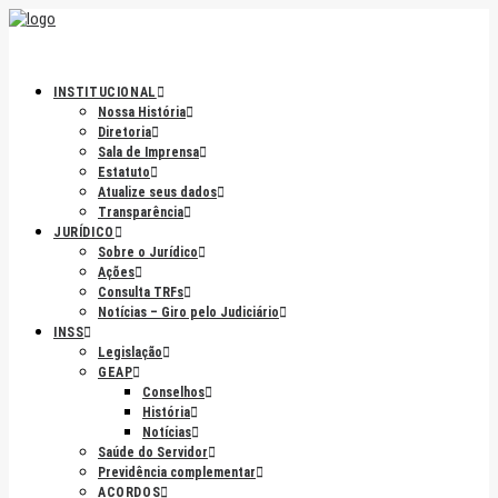
INSTITUCIONAL
Nossa História
Diretoria
Sala de Imprensa
Estatuto
Atualize seus dados
Transparência
JURÍDICO
Sobre o Jurídico
Ações
Consulta TRFs
Notícias – Giro pelo Judiciário
INSS
Legislação
GEAP
Conselhos
História
Notícias
Saúde do Servidor
Previdência complementar
ACORDOS