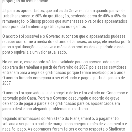
proporção da remuneração.
Já para os aposentados, que antes da Greve recebiam quando parava de
trabalhar somente 50% da gratificação, perdendo cerca de 40% a 45% da
remuneração, o Sinssp propôs que aumentasse o valor dos aposentados
incorporando também a gratificação nos ganhos.
O acordo foi possível e o Governo autorizou que o aposentado pudesse
receber conforme a média dos últimos 60 meses, ou seja, ele recebia por 5
anos a gratificação e aplicava a média dos pontos desse período e cada
ponto equivalia a um valor atualizado.
No entanto, esse acordo só teria validade para os aposentados que
deixaram de trabalhar a partir de fevereiro de 2007, pois esses servidores
entrariam para a regra da gratificação porque teriam recebido por 5 anos.
O acordo firmado começaria a ser efetuado e pago a partir de janeiro de
2007.
O acordo foi aprovado, saiu do projeto de lei e foi votado no Congresso e
aprovado pela Casa. Porém o Governo descumpriu o acordo de greve
deixando de pagar a parcela da gratificação para os aposentados em
janeiro deste ano alegando problemas no sistema.
Segundo informações do Ministério do Planejamento, o pagamento
voltaria a ser pago a partir de março, mas chegou o mês de vencimento e
nada foi pago. As cobranças foram feitas e como resposta o Sindicato