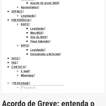
Acorde de greve 2024
Aposentados
SPPREV
Legislação
PREVIDÊNCIA
RGPS
Legislação
Meu INSS
Site do INSS
Fique Sabendo
RPPS
Legislação
Entendendo a Reforma
SESC
FAQ
CONTATO
E-mail
WhatsApp
PESQUISAR
Acordo de Greve: entenda o