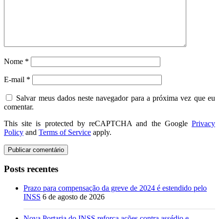
Nome
*
E-mail
*
Salvar meus dados neste navegador para a próxima vez que eu
comentar.
This site is protected by reCAPTCHA and the Google
Privacy
Policy
and
Terms of Service
apply.
Posts recentes
Prazo para compensação da greve de 2024 é estendido pelo
INSS
6 de agosto de 2026
Nova Portaria do INSS reforça ações contra assédio e