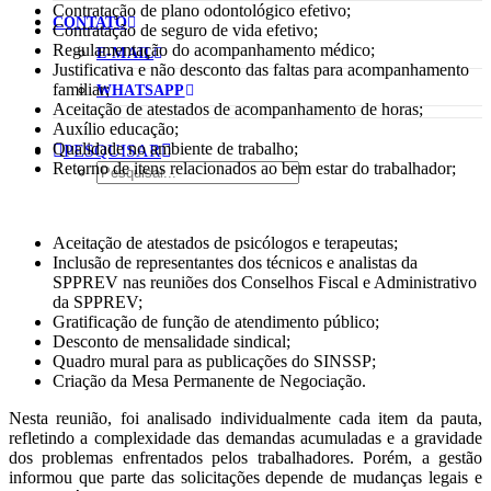
Contratação de plano odontológico efetivo;
CONTATO
Contratação de seguro de vida efetivo;
Regulamentação do acompanhamento médico;
E-MAIL
Justificativa e não desconto das faltas para acompanhamento
familiar;
WHATSAPP
Aceitação de atestados de acompanhamento de horas;
Auxílio educação;
Qualidade no ambiente de trabalho;
PESQUISAR
Retorno de itens relacionados ao bem estar do trabalhador;
Aceitação de atestados de psicólogos e terapeutas;
Inclusão de representantes dos técnicos e analistas da
SPPREV nas reuniões dos Conselhos Fiscal e Administrativo
da SPPREV;
Gratificação de função de atendimento público;
Desconto de mensalidade sindical;
Quadro mural para as publicações do SINSSP;
Criação da Mesa Permanente de Negociação.
Nesta reunião, foi analisado individualmente cada item da pauta,
refletindo a complexidade das demandas acumuladas e a gravidade
dos problemas enfrentados pelos trabalhadores. Porém, a gestão
informou que parte das solicitações depende de mudanças legais e