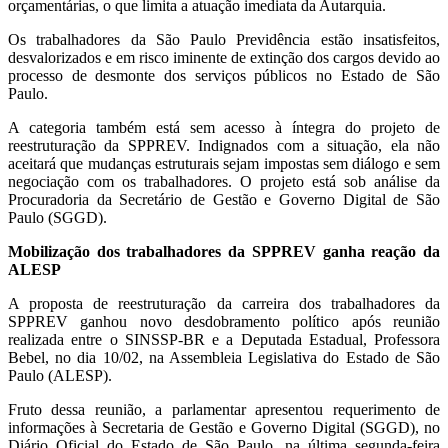
orçamentárias, o que limita a atuação imediata da Autarquia.
Os trabalhadores da São Paulo Previdência estão insatisfeitos,
desvalorizados e em risco iminente de extinção dos cargos devido ao
processo de desmonte dos serviços públicos no Estado de São
Paulo.
A categoria também está sem acesso à íntegra do projeto de
reestruturação da SPPREV. Indignados com a situação, ela não
aceitará que mudanças estruturais sejam impostas sem diálogo e sem
negociação com os trabalhadores. O projeto está sob análise da
Procuradoria da Secretário de Gestão e Governo Digital de São
Paulo (SGGD).
Mobilização dos trabalhadores da SPPREV ganha reação da
ALESP
A proposta de reestruturação da carreira dos trabalhadores da
SPPREV ganhou novo desdobramento político após reunião
realizada entre o SINSSP-BR e a Deputada Estadual, Professora
Bebel, no dia 10/02, na Assembleia Legislativa do Estado de São
Paulo (ALESP).
Fruto dessa reunião, a parlamentar apresentou requerimento de
informações à Secretaria de Gestão e Governo Digital (SGGD), no
Diário Oficial do Estado de São Paulo, na última segunda-feira