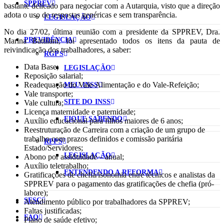
SPPREV
bastante delicado para negociar com a Autarquia, visto que a direção
adota o uso de respostas genéricas e sem transparência.
LEGISLAÇÃO
No dia 27/02, última reunião com a presidente da SPPREV, Dra.
PREVIDÊNCIA
Marina Battilani, foi apresentado todos os itens da pauta de
reivindicação dos trabalhadores, a saber:
RGPS
Data Base;
LEGISLAÇÃO
Reposição salarial;
Readequação do Vale-Alimentação e do Vale-Refeição;
MEU INSS
Vale transporte;
SITE DO INSS
Vale cultura;
Licença maternidade e paternidade;
FIQUE SABENDO
Auxílio educacional para filhos maiores de 6 anos;
Reestruturação de Carreira com a criação de um grupo de
trabalho com prazos definidos e comissão paritária
RPPS
Estado/Servidores;
LEGISLAÇÃO
Abono por assiduidade – anual;
Auxílio teletrabalho;
ENTENDENDO A REFORMA
Gratificações de chefia/isonomia entre técnicos e analistas da
SPPREV para o pagamento das gratificações de chefia (pró-
labore);
SESC
Atendimento público por trabalhadores da SPPREV;
Faltas justificadas;
FAQ
Plano de saúde efetivo;