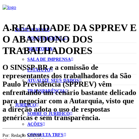
A REALIDADE DA SPPREV E
INSTITUCIONAL
O ABANDONO DOS
NOSSA HISTÓRIA
TRABALHADORES
DIRETORIA
SALA DE IMPRENSA
O SINSSP‑BR e a comissão de
ESTATUTO
representantes dos trabalhadores da São
ATUALIZE SEUS DADOS
Paulo Previdência (SPPREV) vêm
enfrentando um cenário bastante delicado
TRANSPARÊNCIA
para negociar com a Autarquia, visto que
JURÍDICO
a direção adota o uso de respostas
SOBRE O JURÍDICO
genéricas e sem transparência.
AÇÕES
CONSULTA TRFS
Por:
Redação SINSSP