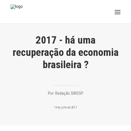
INSTITUCIONAL
2017 - há uma
JURÍDICO
recuperação da economia
brasileira ?
INSS
SPPREV
PREVIDÊNCIA
Por:
Redação SINSSP
SESC
14 de julho de 2017
FAQ