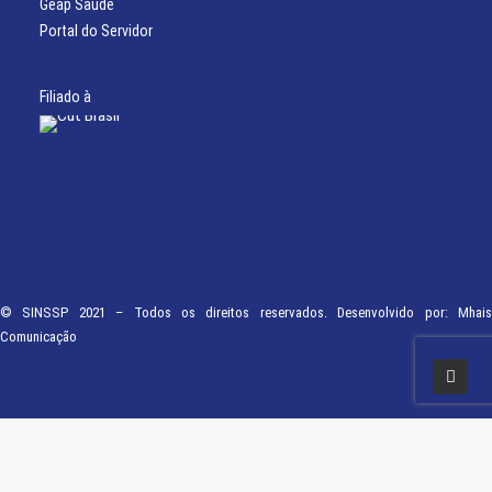
Geap Saúde
Portal do Servidor
Filiado à
© SINSSP 2021 – Todos os direitos reservados. Desenvolvido por:
Mhais
Comunicação
Usamos cookies em nosso site para fornecer a experiência mais relevante,
lembrando suas preferências e visitas repetidas. Ao clicar em “Entendi”,
concorda com a utilização de TODOS os cookies.
Saiba Mais
Opções
ENTENDI