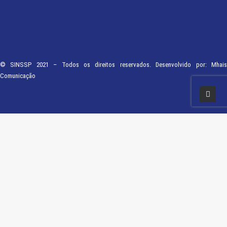
© SINSSP 2021 – Todos os direitos reservados. Desenvolvido por:
Mhais
Comunicação
Usamos cookies em nosso site para fornecer a experiência mais relevante,
lembrando suas preferências e visitas repetidas. Ao clicar em “Entendi”,
concorda com a utilização de TODOS os cookies.
Saiba Mais
Opções
ENTENDI
Fechar
Visão geral de privacidade
Este site usa cookies para melhorar a sua experiência enquanto navega pelo
site. Destes, os cookies que são categorizados como necessários são