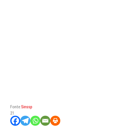
CONTATO
PESQUISAR
Fonte:
Sinssp
21