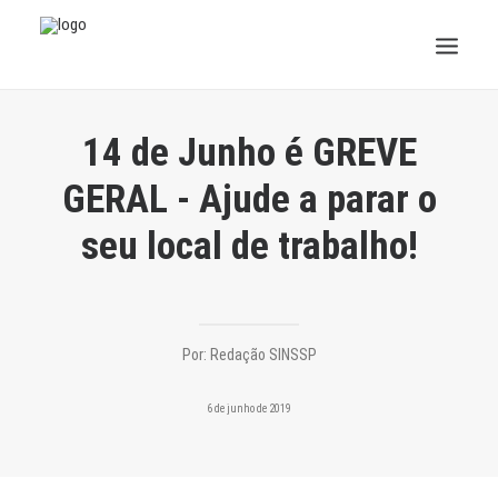
INSTITUCIONAL
14 de Junho é GREVE
JURÍDICO
GERAL - Ajude a parar o
seu local de trabalho!
INSS
SPPREV
PREVIDÊNCIA
Por:
Redação SINSSP
SESC
6 de junho de 2019
FAQ