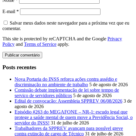
Nome
*
E-mail
*
Salvar meus dados neste navegador para a próxima vez que eu
comentar.
This site is protected by reCAPTCHA and the Google
Privacy
Policy
and
Terms of Service
apply.
Posts recentes
Nova Portaria do INSS reforça ações contra assédio e
discriminação no ambiente de trabalho
5 de agosto de 2026
Comissão debate implementação de lei sobre tempo de
serviço de servidores públicos
5 de agosto de 2026
Edital de convocação: Assembleia SPPREV 06/08/2026
3 de
agosto de 2026
Episódio #263 do MEGAFONE – NR-1: escudo legal que
protege a saúde mental de quem move a Previdência Social, o
servidor do INSS!
31 de julho de 2026
Trabalhadores da SPPREV avançam para possível greve
contra extinção de cargo de Técnico
31 de julho de 2026