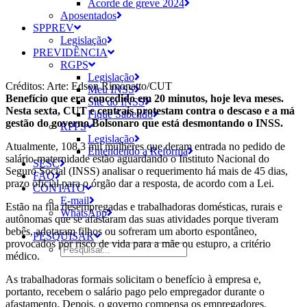
Acorde de greve 2024
Aposentados
SPPREV
Legislação
PREVIDÊNCIA
RGPS
Legislação
Créditos: Arte: Edson Rimonatto/CUT
Meu INSS
Benefício que era concedido em 20 minutos, hoje leva meses.
Site do INSS
Nesta sexta, CUT e centrais protestam contra o descaso e a má
Fique Sabendo
gestão do governo Bolsonaro que está desmontando o INSS.
RPPS
Legislação
Atualmente, 108,3 mil mulheres que deram entrada no pedido de
Entendendo a Reforma
salário-maternidade estão aguardando o Instituto Nacional do
SESC
Seguro Social (INSS) analisar o requerimento há mais de 45 dias,
FAQ
prazo oficial para o órgão dar a resposta, de acordo com a Lei.
CONTATO
E-mail
Estão na fila desempregadas e trabalhadoras domésticas, rurais e
WhatsApp
autônomas que se afastaram das suas atividades porque tiveram
bebês, adotaram filhos ou sofreram um aborto espontâneo,
PESQUISAR
provocados por risco de vida para a mãe ou estupro, a critério
médico.
As trabalhadoras formais solicitam o benefício à empresa e,
portanto, recebem o salário pago pelo empregador durante o
afastamento. Depois, o governo compensa os empregadores.