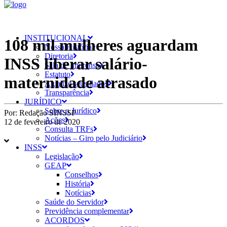
INSTITUCIONAL
108 mil mulheres aguardam
Nossa História
Diretoria
INSS liberar salário-
Sala de Imprensa
Estatuto
maternidade atrasado
Atualize seus dados
Transparência
JURÍDICO
Sobre o Jurídico
Por:
Redação SINSSP
Ações
12 de fevereiro de 2020
Consulta TRFs
Notícias – Giro pelo Judiciário
INSS
Legislação
GEAP
Conselhos
História
Notícias
Saúde do Servidor
Previdência complementar
ACORDOS