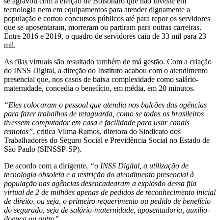
se agravou com a eleição de Bolsonaro que não investe em
tecnologia nem em equipamentos para atender dignamente a
população e cortou concursos públicos até para repor os servidores
que se aposentaram, morreram ou partiram para outras carreiras.
Entre 2016 e 2019, o quadro de servidores caiu de 33 mil para 23
mil.
As filas virtuais são resultado também de má gestão. Com a criação
do INSS Digital, a direção do Instituto acabou com o atendimento
presencial que, nos casos de baixa complexidade como salário-
maternidade, concedia o benefício, em média, em 20 minutos.
“Eles colocaram o pessoal que atendia nos balcões das agências
para fazer trabalhos de retaguarda, como se todos os brasileiros
tivessem computador em casa e facilidade para usar canais
remotos”
, critica Vilma Ramos, diretora do Sindicato dos
Trabalhadores do Seguro Social e Previdência Social no Estado de
São Paulo (SINSSP-SP).
De acordo com a dirigente,
“o INSS Digital, a utilização de
tecnologia obsoleta e a restrição do atendimento presencial à
população nas agências desencadearam a explosão dessa fila
virtual de 2 de milhões apenas de pedidos de reconhecimento inicial
de direito, ou seja, o primeiro requerimento ou pedido de benefício
do segurado, seja de salário-maternidade, aposentadoria, auxilio-
doença ou outro”.