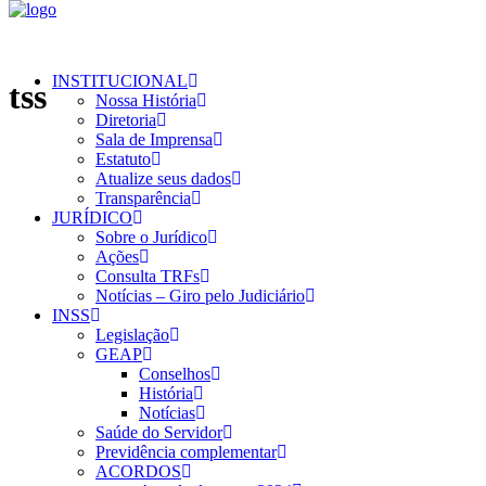
INSTITUCIONAL
tss
Nossa História
Diretoria
Sala de Imprensa
Estatuto
Atualize seus dados
Transparência
JURÍDICO
Sobre o Jurídico
Ações
Consulta TRFs
Notícias – Giro pelo Judiciário
INSS
Legislação
GEAP
Conselhos
História
Notícias
Saúde do Servidor
Previdência complementar
ACORDOS