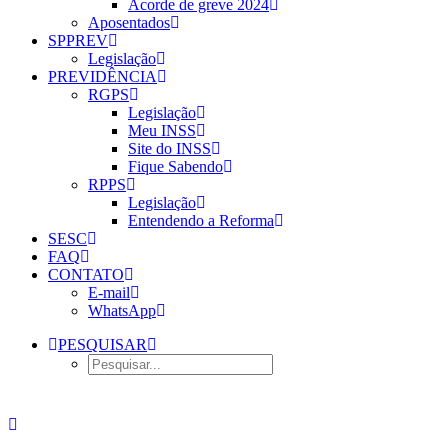
Acorde de greve 2024
Aposentados
SPPREV
Legislação
PREVIDÊNCIA
RGPS
Legislação
Meu INSS
Site do INSS
Fique Sabendo
RPPS
Legislação
Entendendo a Reforma
SESC
FAQ
CONTATO
E-mail
WhatsApp
PESQUISAR