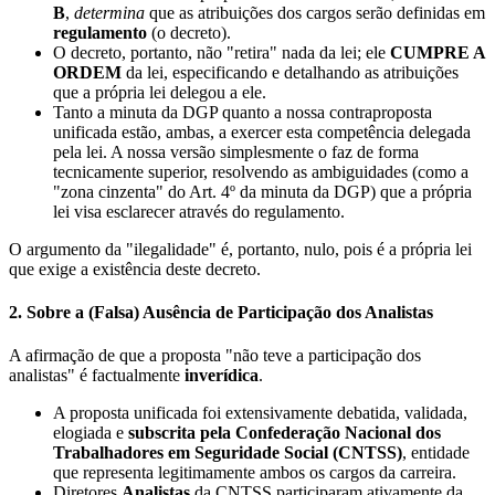
B
,
determina
que as atribuições dos cargos serão definidas em
regulamento
(o decreto).
O decreto, portanto, não "retira" nada da lei; ele
CUMPRE A
ORDEM
da lei, especificando e detalhando as atribuições
que a própria lei delegou a ele.
Tanto a minuta da DGP quanto a nossa contraproposta
unificada estão, ambas, a exercer esta competência delegada
pela lei. A nossa versão simplesmente o faz de forma
tecnicamente superior, resolvendo as ambiguidades (como a
"zona cinzenta" do Art. 4º da minuta da DGP) que a própria
lei visa esclarecer através do regulamento.
O argumento da "ilegalidade" é, portanto, nulo, pois é a própria lei
que exige a existência deste decreto.
2. Sobre a (Falsa) Ausência de Participação dos Analistas
A afirmação de que a proposta "não teve a participação dos
analistas" é factualmente
inverídica
.
A proposta unificada foi extensivamente debatida, validada,
elogiada e
subscrita pela Confederação Nacional dos
Trabalhadores em Seguridade Social (CNTSS)
, entidade
que representa legitimamente ambos os cargos da carreira.
Diretores
Analistas
da CNTSS participaram ativamente da