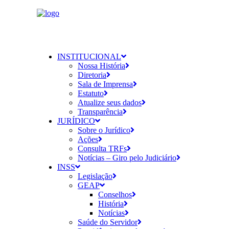
INSTITUCIONAL
Nossa História
Diretoria
Sala de Imprensa
Estatuto
Atualize seus dados
Transparência
JURÍDICO
Sobre o Jurídico
Ações
Consulta TRFs
Notícias – Giro pelo Judiciário
INSS
Legislação
GEAP
Conselhos
História
Notícias
Saúde do Servidor