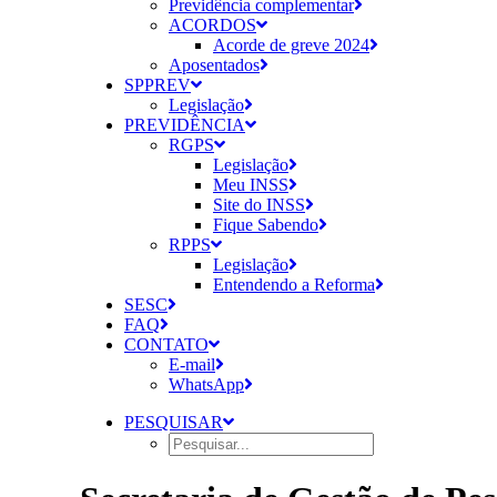
Previdência complementar
ACORDOS
Acorde de greve 2024
Aposentados
SPPREV
Legislação
PREVIDÊNCIA
RGPS
Legislação
Meu INSS
Site do INSS
Fique Sabendo
RPPS
Legislação
Entendendo a Reforma
SESC
FAQ
CONTATO
E-mail
WhatsApp
PESQUISAR