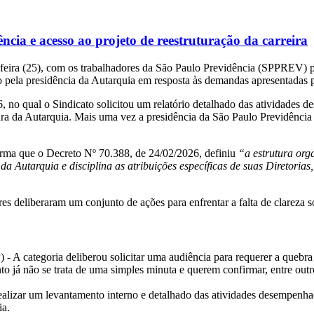
a e acesso ao projeto de reestruturação da carreira
eira (25), com os trabalhadores da São Paulo Previdência (SPPREV) pa
do pela presidência da Autarquia em resposta às demandas apresentadas p
 no qual o Sindicato solicitou um relatório detalhado das atividades 
ra da Autarquia. Mais uma vez a presidência da São Paulo Previdência
ma que o Decreto Nº 70.388, de 24/02/2026, definiu
“a estrutura or
 da Autarquia e disciplina as atribuições específicas de suas Diretori
s deliberaram um conjunto de ações para enfrentar a falta de clareza so
- A categoria deliberou solicitar uma audiência para requerer a quebra d
á não se trata de uma simples minuta e querem confirmar, entre outros
izar um levantamento interno e detalhado das atividades desempenhad
ia.