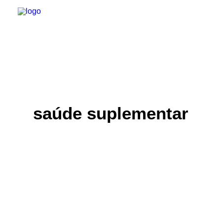
INSTITUCIONAL
JURÍDICO
saúde suplementar
INSS
SPPREV
PREVIDÊNCIA
SESC
FAQ