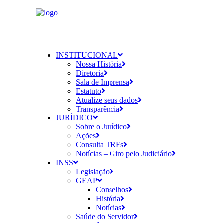
INSTITUCIONAL
Nossa História
Diretoria
Sala de Imprensa
Estatuto
Atualize seus dados
Transparência
JURÍDICO
Sobre o Jurídico
Ações
Consulta TRFs
Notícias – Giro pelo Judiciário
INSS
Legislação
GEAP
Conselhos
História
Notícias
Saúde do Servidor