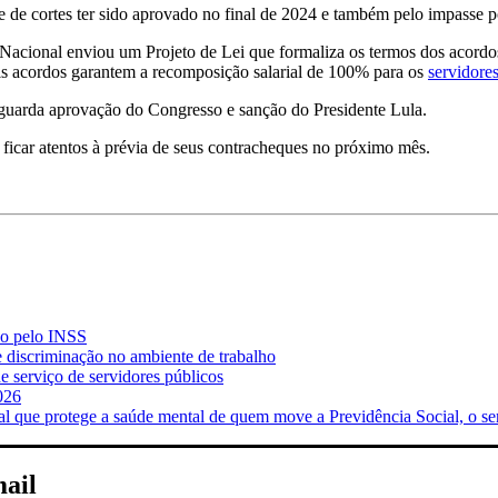
 de cortes ter sido aprovado no final de 2024 e também pelo impasse p
ional enviou um Projeto de Lei que formaliza os termos dos acordos
ais acordos garantem a recomposição salarial de 100% para os
servidore
 aguarda aprovação do Congresso e sanção do Presidente Lula.
 ficar atentos à prévia de seus contracheques no próximo mês.
do pelo INSS
e discriminação no ambiente de trabalho
 serviço de servidores públicos
026
ue protege a saúde mental de quem move a Previdência Social, o se
mail