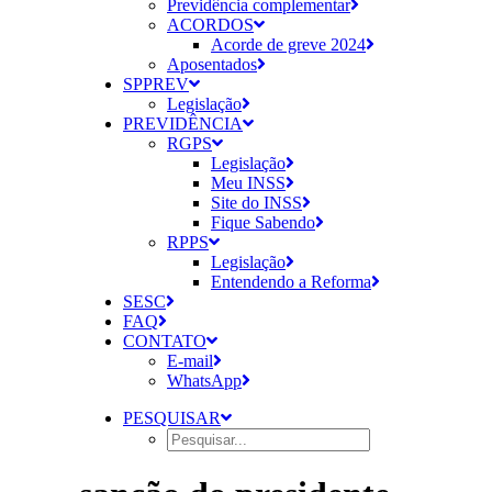
Previdência complementar
ACORDOS
Acorde de greve 2024
Aposentados
SPPREV
Legislação
PREVIDÊNCIA
RGPS
Legislação
Meu INSS
Site do INSS
Fique Sabendo
RPPS
Legislação
Entendendo a Reforma
SESC
FAQ
CONTATO
E-mail
WhatsApp
PESQUISAR