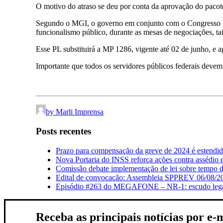
O motivo do atraso se deu por conta da aprovação do pacote
Segundo o MGI, o governo em conjunto com o Congresso Nac
funcionalismo público, durante as mesas de negociações, t
Esse PL substituirá a MP 1286, vigente até 02 de junho, e
Importante que todos os servidores públicos federais devem
by Marli Imprensa
Posts recentes
Prazo para compensação da greve de 2024 é estendi
Nova Portaria do INSS reforça ações contra assédio 
Comissão debate implementação de lei sobre tempo de
Edital de convocação: Assembleia SPPREV 06/08/2
Episódio #263 do MEGAFONE – NR-1: escudo legal q
Receba as principais notícias por e-