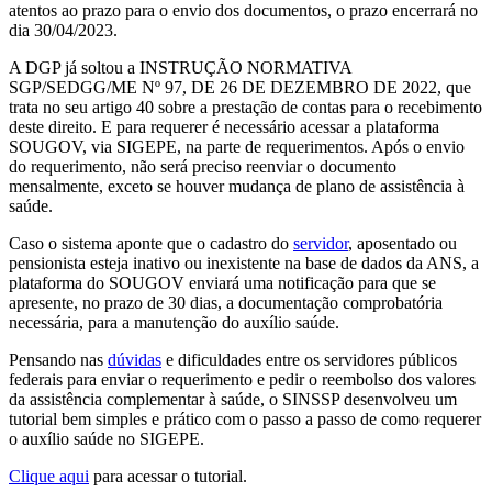
atentos ao prazo para o envio dos documentos, o prazo encerrará no
dia 30/04/2023.
A DGP já soltou a INSTRUÇÃO NORMATIVA
SGP/SEDGG/ME Nº 97, DE 26 DE DEZEMBRO DE 2022, que
trata no seu artigo 40 sobre a prestação de contas para o recebimento
deste direito. E para requerer é necessário acessar a plataforma
SOUGOV, via SIGEPE, na parte de requerimentos. Após o envio
do requerimento, não será preciso reenviar o documento
mensalmente, exceto se houver mudança de plano de assistência à
saúde.
Caso o sistema aponte que o cadastro do
servidor
, aposentado ou
pensionista esteja inativo ou inexistente na base de dados da ANS, a
plataforma do SOUGOV enviará uma notificação para que se
apresente, no prazo de 30 dias, a documentação comprobatória
necessária, para a manutenção do auxílio saúde.
Pensando nas
dúvidas
e dificuldades entre os servidores públicos
federais para enviar o requerimento e pedir o reembolso dos valores
da assistência complementar à saúde, o SINSSP desenvolveu um
tutorial bem simples e prático com o passo a passo de como requerer
o auxílio saúde no SIGEPE.
Clique aqui
para acessar o tutorial.