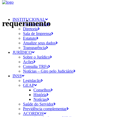
INSTITUCIONAL
requerimento
Nossa História
Diretoria
Sala de Imprensa
Estatuto
Atualize seus dados
Transparência
JURÍDICO
Sobre o Jurídico
Ações
Consulta TRFs
Notícias – Giro pelo Judiciário
INSS
Legislação
GEAP
Conselhos
História
Notícias
Saúde do Servidor
Previdência complementar
ACORDOS