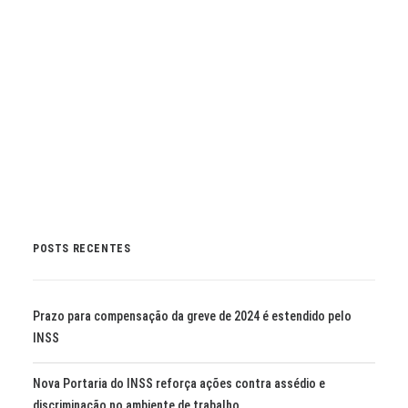
toda a população.
by Marli Imprensa
POSTS RECENTES
Prazo para compensação da greve de 2024 é estendido pelo
INSS
Nova Portaria do INSS reforça ações contra assédio e
discriminação no ambiente de trabalho