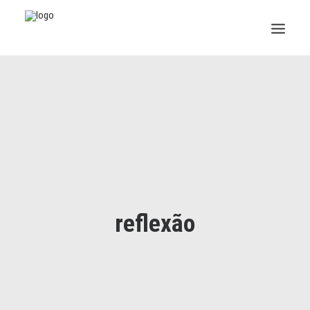
INSTITUCIONAL
JURÍDICO
INSS
SPPREV
PREVIDÊNCIA
reflexão
SESC
FAQ