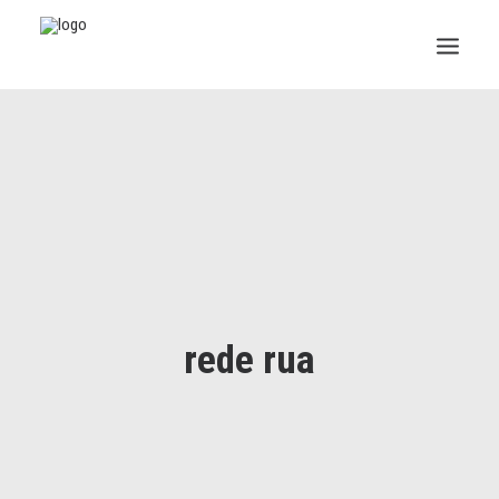
INSTITUCIONAL
JURÍDICO
INSS
SPPREV
PREVIDÊNCIA
rede rua
SESC
FAQ