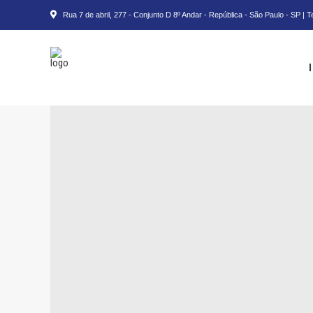
Rua 7 de abril, 277 - Conjunto D 8º Andar - República - São Paulo - SP | 