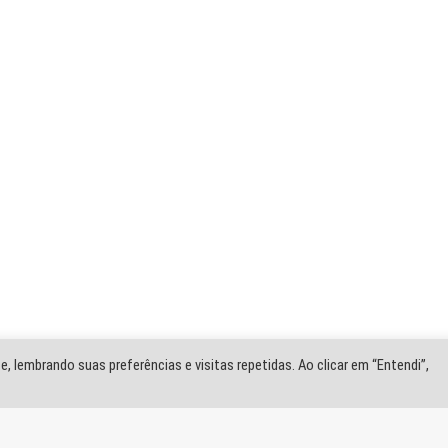
ste salarial dos servidores
linear dos servidores públicos federais foi encaminhado ao
ares. Os salários dos servidores do poder executivo estão
os
servidores
deverá ajustar o orçamento para conceder a
meio deste reajuste sem que haja a alteração da dotação de R$
al).
sinado entre o Ministério de Estado da Gestão e Inovação em
dos servidores federais.
lamentares para que o reajuste emergencial passe a vigorar a
 de junho, conforme acordado entre as partes na Mesa de
, lembrando suas preferências e visitas repetidas. Ao clicar em “Entendi”,
essário para atender as exigências da Lei Orçamentária Anual
egal.