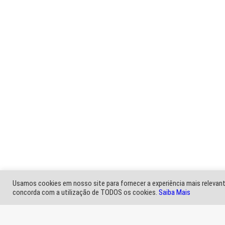
Governo envia projeto de reaju
O Projeto de Lei que trata do reajuste salarial 
Congresso Nacional para aprovação dos parlament
congelados há sete anos.
A concessão do reajuste linear de 9% a todos 
reposição das perdas salariais das categorias por 
11,2 bilhões previstos na LOA (Lei Orçamentária Anu
Esse reajuste linear é fruto do Termo de Acordo as
Serviços Públicos com as entidades representativas 
O próximo passo é a aprovação do projeto pelos par
partir do dia 01 de maio, com pagamento em 01
Usamos cookies em nosso site para fornecer a experiência mais relevante
concorda com a utilização de TODOS os cookies.
Saiba Mais
Negociação. O envio de um
projeto de lei
se faz nec
(LOA), para que o reajuste seja concedido de forma l