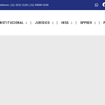
Telefones: (11) 3231-2128 | (11) 99686-0246
INSTITUCIONAL
JURÍDICO
INSS
SPPREV